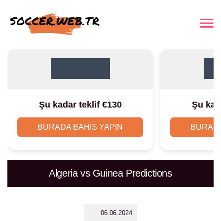
Şu kadar teklif €130
Şu kada
BURADA BAHIS YAPIN
BURADA
Algeria vs Guinea Predictions
06.06.2024