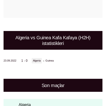
Algeria vs Guinea Kafa Kafaya (H2H)
istatistikleri
-
1 - 0
23.09.2022
Algeria
Guinea
Son maçlar
Algeria