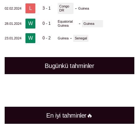
Congo
L
-
3 - 1
02.02.2024
Guinea
DR
Equatorial
W
-
0 - 1
28.01.2024
Guinea
Guinea
W
-
0 - 2
23.01.2024
Guinea
Senegal
Bugünkü tahminler
En iyi tahminler🔥