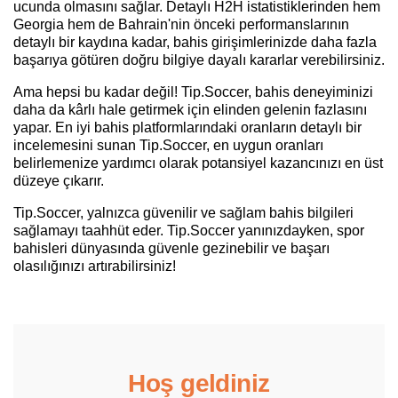
ucunda olmasını sağlar. Detaylı H2H istatistiklerinden hem
Georgia hem de Bahrain'nin önceki performanslarının
detaylı bir kaydına kadar, bahis girişimlerinizde daha fazla
başarıya götüren doğru bilgiye dayalı kararlar verebilirsiniz.
Ama hepsi bu kadar değil! Tip.Soccer, bahis deneyiminizi
daha da kârlı hale getirmek için elinden gelenin fazlasını
yapar. En iyi bahis platformlarındaki oranların detaylı bir
incelemesini sunan Tip.Soccer, en uygun oranları
belirlemenize yardımcı olarak potansiyel kazancınızı en üst
düzeye çıkarır.
Tip.Soccer, yalnızca güvenilir ve sağlam bahis bilgileri
sağlamayı taahhüt eder. Tip.Soccer yanınızdayken, spor
bahisleri dünyasında güvenle gezinebilir ve başarı
olasılığınızı artırabilirsiniz!
Hoş geldiniz