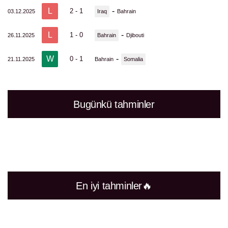
L
-
2 - 1
03.12.2025
Iraq
Bahrain
L
-
1 - 0
26.11.2025
Bahrain
Djibouti
W
-
0 - 1
21.11.2025
Bahrain
Somalia
Bugünkü tahminler
En iyi tahminler🔥