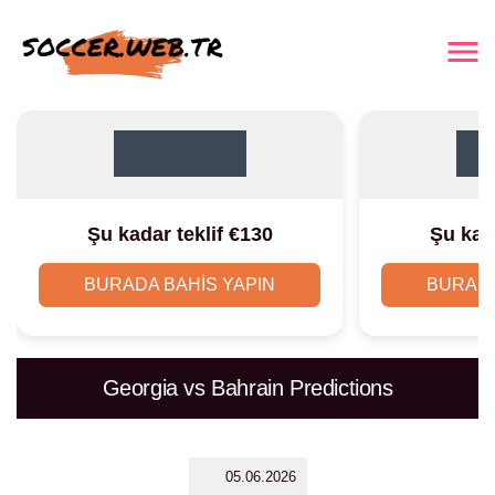
Şu kadar teklif €130
Şu kada
BURADA BAHIS YAPIN
BURADA
Georgia vs Bahrain Predictions
05.06.2026