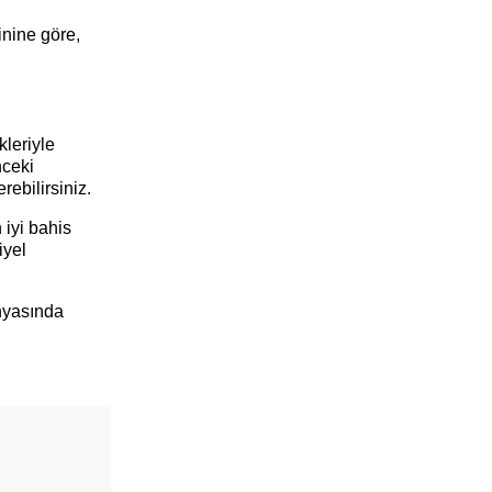
inine göre,
kleriyle
nceki
rebilirsiniz.
 iyi bahis
iyel
ünyasında