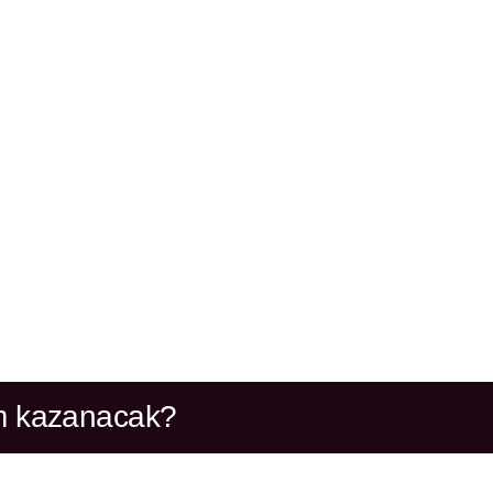
m kazanacak?