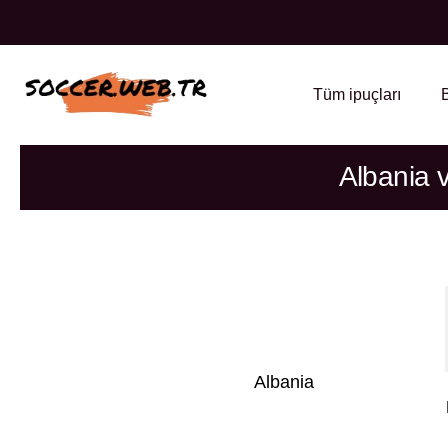
Tüm ipuçları
Albania v
Albania