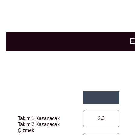
E
Takım 1 Kazanacak
2.3
Takım 2 Kazanacak
Çizmek