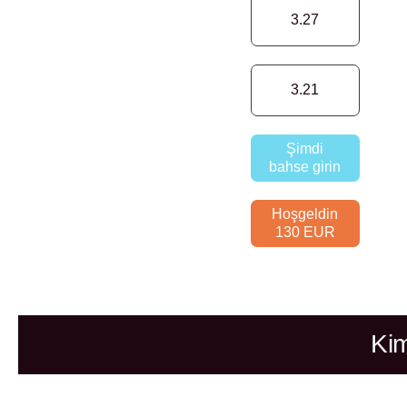
3.27
3.21
Şimdi
bahse girin
Hoşgeldin
130 EUR
Ki