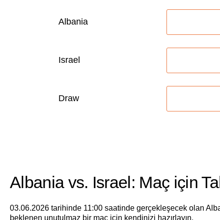
Albania
Israel
Draw
Albania vs. Israel: Maç için Ta
03.06.2026 tarihinde 11:00 saatinde gerçekleşecek olan Alba
beklenen unutulmaz bir maç için kendinizi hazırlayın.