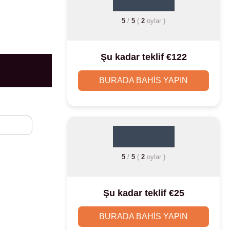
5
/
5
(
2
oylar
)
Şu kadar teklif €122
BURADA BAHIS YAPIN
5
/
5
(
2
oylar
)
Şu kadar teklif €25
BURADA BAHIS YAPIN