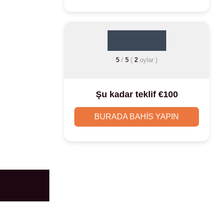
5
/
5
(
2
oylar
)
Şu kadar teklif €100
BURADA BAHIS YAPIN