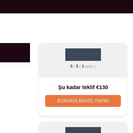
5
/
5
(
3
oylar
)
Şu kadar teklif €130
BURADA BAHIS YAPIN