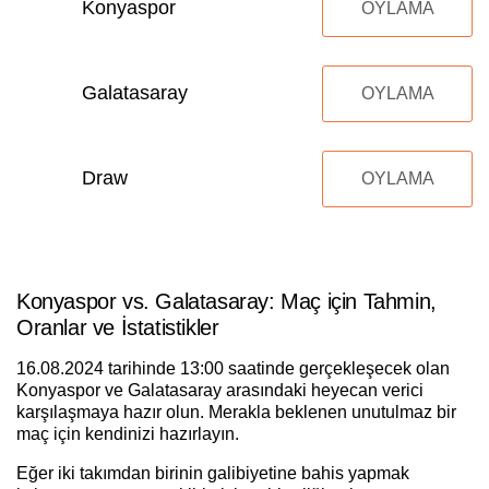
Konyaspor
OYLAMA
Galatasaray
OYLAMA
Draw
OYLAMA
Konyaspor vs. Galatasaray: Maç için Tahmin,
Oranlar ve İstatistikler
16.08.2024 tarihinde 13:00 saatinde gerçekleşecek olan
Konyaspor ve Galatasaray arasındaki heyecan verici
karşılaşmaya hazır olun. Merakla beklenen unutulmaz bir
maç için kendinizi hazırlayın.
Eğer iki takımdan birinin galibiyetine bahis yapmak