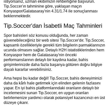
istiyorsanız, uzman ekibimizin rehberliğine başvurun.
Tip.Soccer'ın tahminine göre, yaklaşan maçın
Konyaspor/Galatasaray'nin 4.31/1.74 ile sonuçlanması
beklenmektedir.
Tip.Soccer'dan İsabetli Maç Tahminleri
Spor bahisleri söz konusu olduğunda, her zaman
güvenebileceğiniz bir web sitesi Tip.Soccer'dır. Tip.Soccer,
kapsamlı özellikleriyle gerekli tüm bilgilerin parmaklarınızın
ucunda olmasını sağlar. Detaylı H2H istatistiklerinden hem
Konyaspor hem de Galatasaray'nin önceki
performanslarının detaylı bir kaydına kadar, bahis
girişimlerinizde daha fazla başarıya götüren doğru bilgiye
dayalı kararlar verebilirsiniz.
Ama hepsi bu kadar değil! Tip.Soccer, bahis deneyiminizi
daha da kârlı hale getirmek için elinden gelenin fazlasını
yapar. En iyi bahis platformlarındaki oranların detaylı bir
incelemesini sunan Tip.Soccer, en uygun oranları
belirlemenize yardımcı olarak potansiyel kazancınızı en üst
düzeye çıkarır.