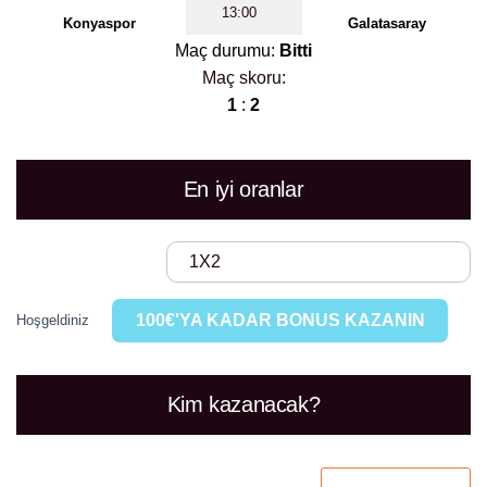
13:00
Konyaspor
Galatasaray
Maç durumu:
Bitti
Maç skoru:
1
:
2
En iyi oranlar
1X2
100€'YA KADAR BONUS KAZANIN
Hoşgeldiniz
Kim kazanacak?