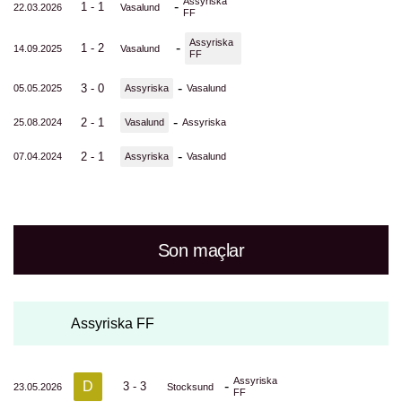
Assyriska
-
1 - 1
22.03.2026
Vasalund
FF
Assyriska
-
1 - 2
14.09.2025
Vasalund
FF
-
3 - 0
05.05.2025
Assyriska
Vasalund
-
2 - 1
25.08.2024
Vasalund
Assyriska
-
2 - 1
07.04.2024
Assyriska
Vasalund
Son maçlar
Assyriska FF
Assyriska
D
-
3 - 3
23.05.2026
Stocksund
FF