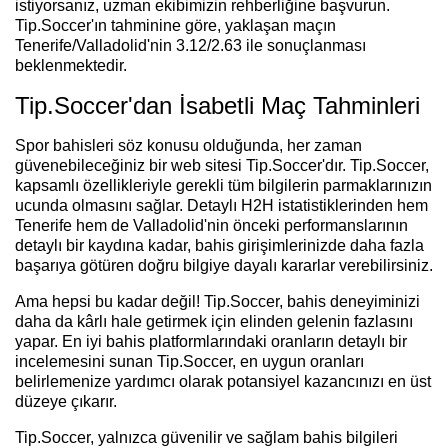
istiyorsanız, uzman ekibimizin rehberliğine başvurun.
Tip.Soccer'ın tahminine göre, yaklaşan maçın
Tenerife/Valladolid'nin 3.12/2.63 ile sonuçlanması
beklenmektedir.
Tip.Soccer'dan İsabetli Maç Tahminleri
Spor bahisleri söz konusu olduğunda, her zaman
güvenebileceğiniz bir web sitesi Tip.Soccer'dır. Tip.Soccer,
kapsamlı özellikleriyle gerekli tüm bilgilerin parmaklarınızın
ucunda olmasını sağlar. Detaylı H2H istatistiklerinden hem
Tenerife hem de Valladolid'nin önceki performanslarının
detaylı bir kaydına kadar, bahis girişimlerinizde daha fazla
başarıya götüren doğru bilgiye dayalı kararlar verebilirsiniz.
Ama hepsi bu kadar değil! Tip.Soccer, bahis deneyiminizi
daha da kârlı hale getirmek için elinden gelenin fazlasını
yapar. En iyi bahis platformlarındaki oranların detaylı bir
incelemesini sunan Tip.Soccer, en uygun oranları
belirlemenize yardımcı olarak potansiyel kazancınızı en üst
düzeye çıkarır.
Tip.Soccer, yalnızca güvenilir ve sağlam bahis bilgileri