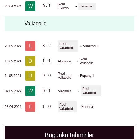
Real
W
-
0 - 1
28.04.2024
Tenerife
Oviedo
Valladolid
Real
L
-
3 - 2
26.05.2024
Villarreal II
Valladolid
Real
D
-
1 - 1
19.05.2024
Alcorcon
Valladolid
Real
D
-
0 - 0
11.05.2024
Espanyol
Valladolid
Real
W
-
0 - 1
04.05.2024
Mirandes
Valladolid
Real
L
-
1 - 0
28.04.2024
Huesca
Valladolid
Bugünkü tahminler