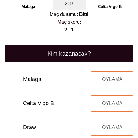
12:30
Malaga
Celta Vigo B
Maç durumu:
Bitti
Maç skoru:
2
:
1
Kim kazanacak?
Malaga
OYLAMA
Celta Vigo B
OYLAMA
Draw
OYLAMA