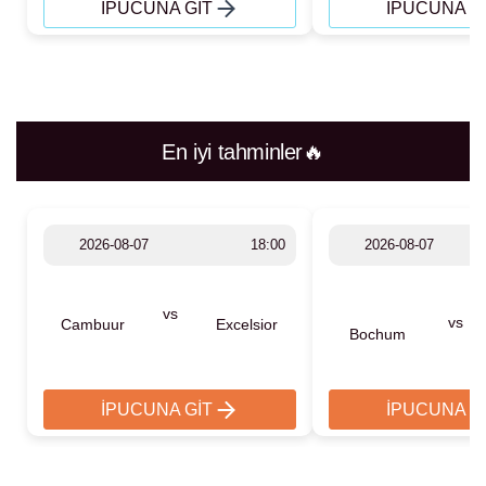
İPUCUNA GIT
İPUCUNA G
En iyi tahminler🔥
2026-08-07
18:00
2026-08-07
vs
vs
Cambuur
Excelsior
Bochum
İPUCUNA GIT
İPUCUNA G