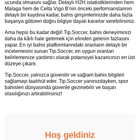
ucunda olmasını sağlar. Detaylı H2H istatistiklerinden hem
Malaga hem de Celta Vigo B'nin önceki performanslarının
detaylı bir kaydına kadar, bahis girişimlerinizde daha fazla
başarıya götüren doğru bilgiye dayalı kararlar verebilirsiniz.
Ama hepsi bu kadar değil! Tip.Soccer, bahis deneyiminizi
daha da kârlı hale getirmek için elinden gelenin fazlasını
yapar. En iyi bahis platformlarındaki oranların detaylı bir
incelemesini sunan Tip.Soccer, en uygun oranları
belirlemenize yardımcı olarak potansiyel kazancınızı en üst
düzeye çıkarır.
Tip.Soccer, yalnızca güvenilir ve sağlam bahis bilgileri
sağlamayı taahhüt eder. Tip.Soccer yanınızdayken, spor
bahisleri dünyasında güvenle gezinebilir ve başarı
olasılığınızı artırabilirsiniz!
Hoş geldiniz