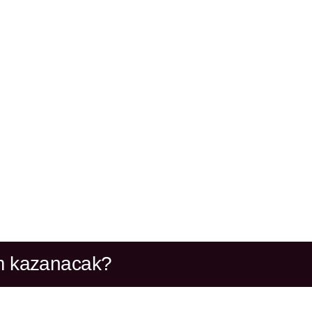
m kazanacak?