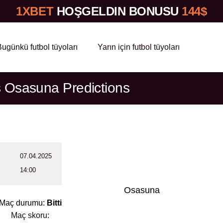
1XBET
HOŞGELDIN BONUSU
144$
Bugünkü futbol tüyoları
Yarın için futbol tüyoları
 Osasuna Predictions
07.04.2025
14:00
Osasuna
Maç durumu:
Bitti
Maç skoru: