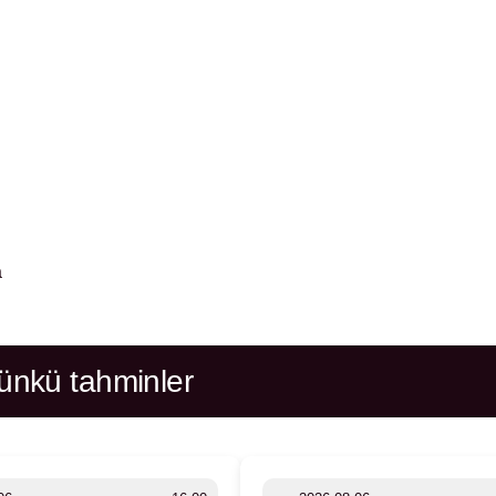
a
ünkü tahminler