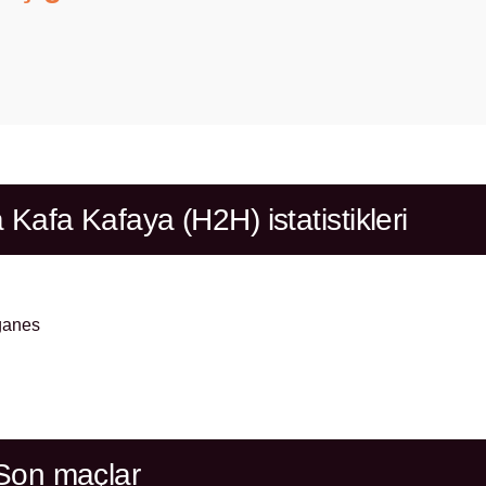
afa Kafaya (H2H) istatistikleri
ganes
Son maçlar