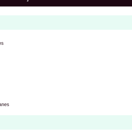
es
anes