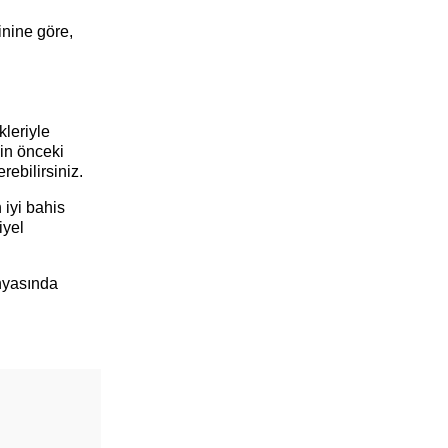
inine göre,
kleriyle
in önceki
rebilirsiniz.
 iyi bahis
iyel
ünyasında