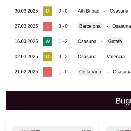
30.03.2025
D
0 - 0
Ath Bilbao
-
Osasuna
27.03.2025
L
3 - 0
Barcelona
-
Osasuna
16.03.2025
W
1 - 2
Osasuna
-
Getafe
02.03.2025
D
3 - 3
Osasuna
-
Valencia
21.02.2025
L
1 - 0
Celta Vigo
-
Osasun
Bug