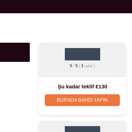
5
/
5
(
3
oylar
)
Şu kadar teklif €130
BURADA BAHIS YAPIN