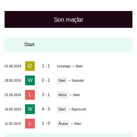
Son maçlar
Start
D
-
1 - 1
01.06.2024
Levanger
Start
W
-
2 - 1
28.05.2024
Start
Sogndal
L
-
2 - 1
21.05.2024
Moss
Start
W
-
4 - 3
16.05.2024
Start
Egersund
L
-
1 - 0
11.05.2024
Åsane
Start