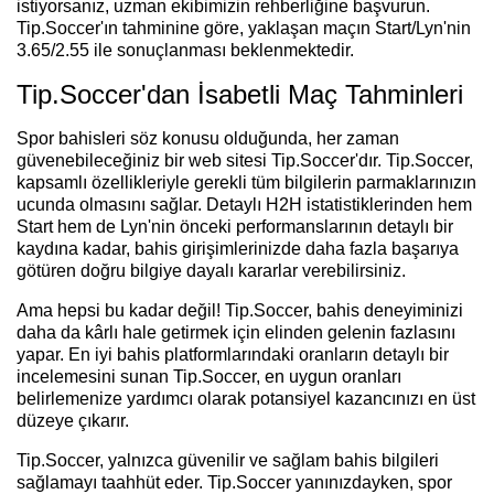
istiyorsanız, uzman ekibimizin rehberliğine başvurun.
Tip.Soccer'ın tahminine göre, yaklaşan maçın Start/Lyn'nin
3.65/2.55 ile sonuçlanması beklenmektedir.
Tip.Soccer'dan İsabetli Maç Tahminleri
Spor bahisleri söz konusu olduğunda, her zaman
güvenebileceğiniz bir web sitesi Tip.Soccer'dır. Tip.Soccer,
kapsamlı özellikleriyle gerekli tüm bilgilerin parmaklarınızın
ucunda olmasını sağlar. Detaylı H2H istatistiklerinden hem
Start hem de Lyn'nin önceki performanslarının detaylı bir
kaydına kadar, bahis girişimlerinizde daha fazla başarıya
götüren doğru bilgiye dayalı kararlar verebilirsiniz.
Ama hepsi bu kadar değil! Tip.Soccer, bahis deneyiminizi
daha da kârlı hale getirmek için elinden gelenin fazlasını
yapar. En iyi bahis platformlarındaki oranların detaylı bir
incelemesini sunan Tip.Soccer, en uygun oranları
belirlemenize yardımcı olarak potansiyel kazancınızı en üst
düzeye çıkarır.
Tip.Soccer, yalnızca güvenilir ve sağlam bahis bilgileri
sağlamayı taahhüt eder. Tip.Soccer yanınızdayken, spor