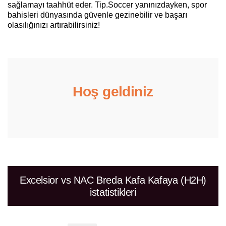
sağlamayı taahhüt eder. Tip.Soccer yanınızdayken, spor
bahisleri dünyasında güvenle gezinebilir ve başarı
olasılığınızı artırabilirsiniz!
Hoş geldiniz
Excelsior vs NAC Breda Kafa Kafaya (H2H)
istatistikleri