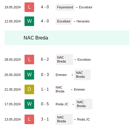
L
-
4 - 0
19.05.2024
Feyenoord
Excelsior
W
-
4 - 0
12.05.2024
Excelsior
Heracles
NAC Breda
NAC
L
-
6 - 2
28.05.2024
Excelsior
Breda
NAC
W
-
0 - 3
25.05.2024
Emmen
Breda
NAC
D
-
1 - 1
21.05.2024
Emmen
Breda
NAC
W
-
0 - 5
17.05.2024
Roda JC
Breda
NAC
L
-
3 - 1
13.05.2024
Roda JC
Breda