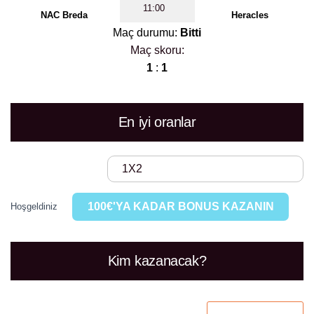
11:00
NAC Breda
Heracles
Maç durumu:
Bitti
Maç skoru:
1
:
1
En iyi oranlar
1X2
100€'YA KADAR BONUS KAZANIN
Hoşgeldiniz
Kim kazanacak?