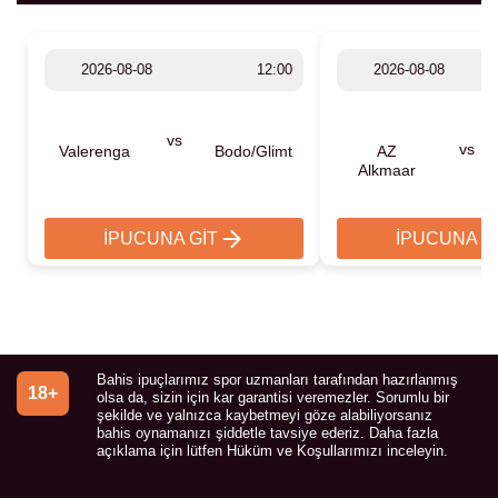
2026-08-08
12:00
2026-08-08
vs
vs
Valerenga
Bodo/Glimt
AZ
Alkmaar
İPUCUNA GIT
İPUCUNA G
Bahis ipuçlarımız spor uzmanları tarafından hazırlanmış
18+
olsa da, sizin için kar garantisi veremezler. Sorumlu bir
şekilde ve yalnızca kaybetmeyi göze alabiliyorsanız
bahis oynamanızı şiddetle tavsiye ederiz. Daha fazla
açıklama için lütfen Hüküm ve Koşullarımızı inceleyin.