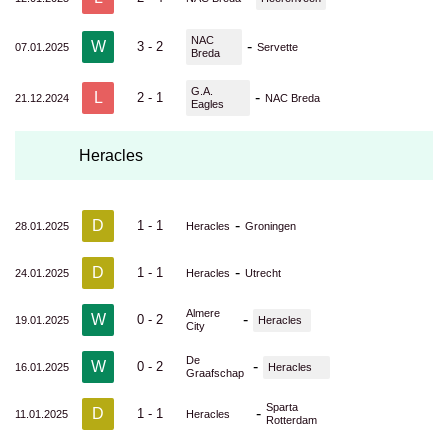
NAC
W
-
3 - 2
07.01.2025
Servette
Breda
G.A.
L
-
2 - 1
21.12.2024
NAC Breda
Eagles
Heracles
D
-
1 - 1
28.01.2025
Heracles
Groningen
D
-
1 - 1
24.01.2025
Heracles
Utrecht
Almere
W
-
0 - 2
19.01.2025
Heracles
City
De
W
-
0 - 2
16.01.2025
Heracles
Graafschap
Sparta
D
-
1 - 1
11.01.2025
Heracles
Rotterdam