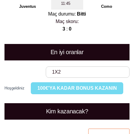
11:45
Juventus
Como
Maç durumu:
Bitti
Maç skoru:
3
:
0
En iyi oranlar
1X2
100€'YA KADAR BONUS KAZANIN
Hoşgeldiniz
Kim kazanacak?