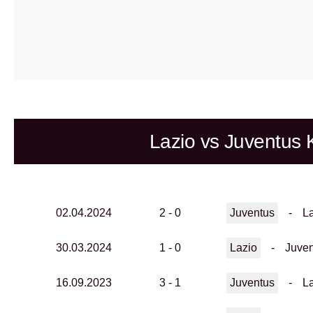
Lazio vs Juventus K
02.04.2024
2 - 0
Juventus
-
L
30.03.2024
1 - 0
Lazio
-
Juven
16.09.2023
3 - 1
Juventus
-
L