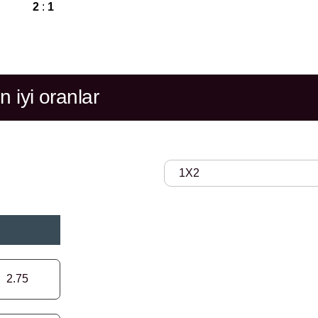
2
:
1
n iyi oranlar
1X2
2.75