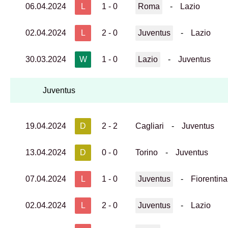
06.04.2024
L
1 - 0
Roma
-
Lazio
02.04.2024
L
2 - 0
Juventus
-
Lazio
30.03.2024
W
1 - 0
Lazio
-
Juventus
Juventus
19.04.2024
D
2 - 2
Cagliari
-
Juventus
13.04.2024
D
0 - 0
Torino
-
Juventus
07.04.2024
L
1 - 0
Juventus
-
Fiorentina
02.04.2024
L
2 - 0
Juventus
-
Lazio