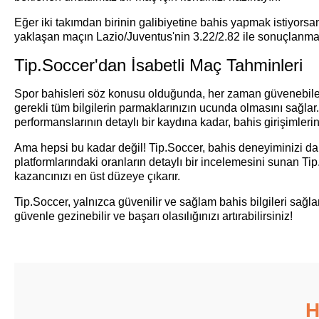
Eğer iki takımdan birinin galibiyetine bahis yapmak istiyors
yaklaşan maçın Lazio/Juventus'nin 3.22/2.82 ile sonuçlanma
Tip.Soccer'dan İsabetli Maç Tahminleri
Spor bahisleri söz konusu olduğunda, her zaman güvenebileceğ
gerekli tüm bilgilerin parmaklarınızın ucunda olmasını sağla
performanslarının detaylı bir kaydına kadar, bahis girişimleri
Ama hepsi bu kadar değil! Tip.Soccer, bahis deneyiminizi daha
platformlarındaki oranların detaylı bir incelemesini sunan Ti
kazancınızı en üst düzeye çıkarır.
Tip.Soccer, yalnızca güvenilir ve sağlam bahis bilgileri sağ
güvenle gezinebilir ve başarı olasılığınızı artırabilirsiniz!
H