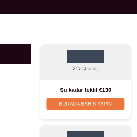
5
/
5
(
3
oylar
)
Şu kadar teklif €130
BURADA BAHIS YAPIN