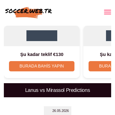
Şu kadar teklif €130
Şu kada
BURADA BAHIS YAPIN
BURADA
Lanus vs Mirassol Predictions
26.05.2026