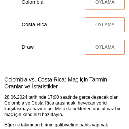
Colombia
OYLAMA
Costa Rica
OYLAMA
Draw
OYLAMA
Colombia vs. Costa Rica: Maç için Tahmin,
Oranlar ve İstatistikler
28.06.2024 tarihinde 17:00 saatinde gerçekleşecek olan
Colombia ve Costa Rica arasındaki heyecan verici
karşılaşmaya hazır olun. Merakla beklenen unutulmaz bir
maç için kendinizi hazırlayın.
Eğer iki takımdan birinin galibiyetine bahis yapmak