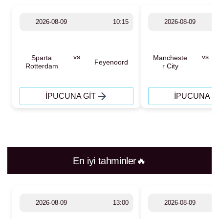
2026-08-09
10:15
2026-08-09
vs
vs
Sparta
Mancheste
Feyenoord
Rotterdam
r City
İPUCUNA GIT
İPUCUNA G
En iyi tahminler🔥
2026-08-09
13:00
2026-08-09