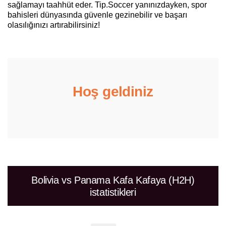
sağlamayı taahhüt eder. Tip.Soccer yanınızdayken, spor
bahisleri dünyasında güvenle gezinebilir ve başarı
olasılığınızı artırabilirsiniz!
Hoş geldiniz
Bolivia vs Panama Kafa Kafaya (H2H)
istatistikleri