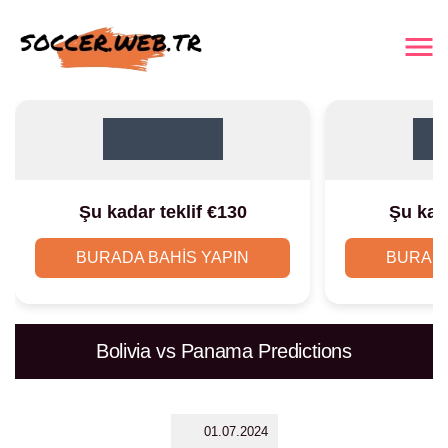
Şu kadar teklif €130
Şu kada
BURADA BAHIS YAPIN
BURADA
Bolivia vs Panama Predictions
01.07.2024