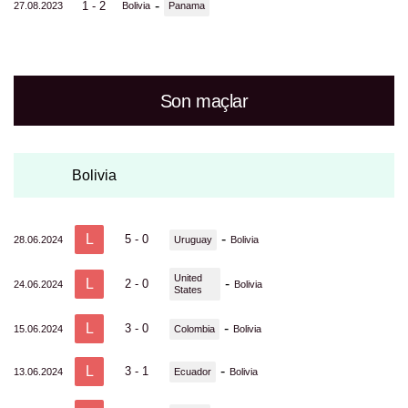
-
1 - 2
27.08.2023
Bolivia
Panama
Son maçlar
Bolivia
L
-
5 - 0
28.06.2024
Uruguay
Bolivia
United
L
-
2 - 0
24.06.2024
Bolivia
States
L
-
3 - 0
15.06.2024
Colombia
Bolivia
L
-
3 - 1
13.06.2024
Ecuador
Bolivia