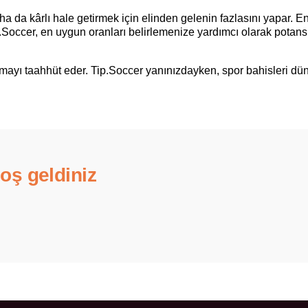
 da kârlı hale getirmek için elinden gelenin fazlasını yapar. En
p.Soccer, en uygun oranları belirlemenize yardımcı olarak potans
lamayı taahhüt eder. Tip.Soccer yanınızdayken, spor bahisleri d
oş geldiniz