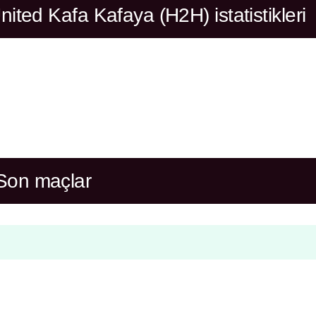
ted Kafa Kafaya (H2H) istatistikleri
Son maçlar