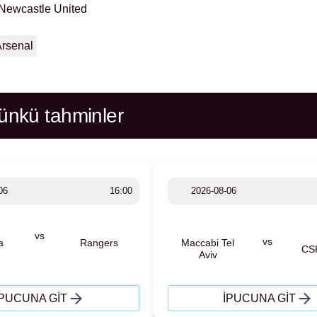
Newcastle United
rsenal
ünkü tahminler
06
16:00
2026-08-06
vs
vs
a
Rangers
Maccabi Tel
CSK
Aviv
İPUCUNA GIT
İPUCUNA GIT