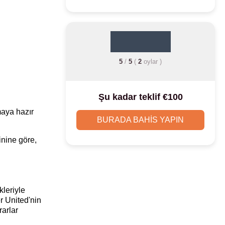
5
/
5
(
2
oylar
)
Şu kadar teklif €100
maya hazır
BURADA BAHIS YAPIN
inine göre,
kleriyle
r United'nin
rarlar