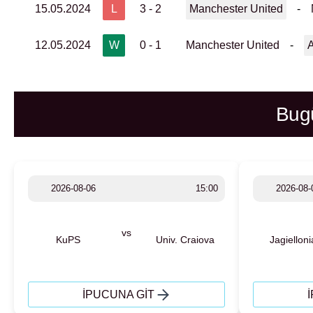
15.05.2024
L
3 - 2
Manchester United
-
12.05.2024
W
0 - 1
Manchester United
-
A
Bug
2026-08-06
15:00
2026-08-
vs
KuPS
Univ. Craiova
Jagielloni
İPUCUNA GIT