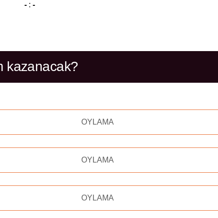
-
:
-
m kazanacak?
OYLAMA
OYLAMA
OYLAMA