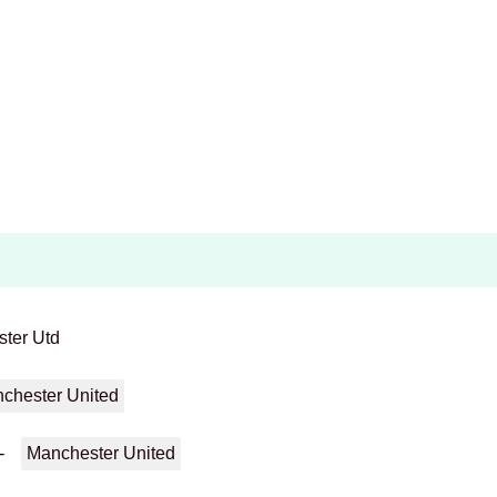
ter Utd
chester United
-
Manchester United