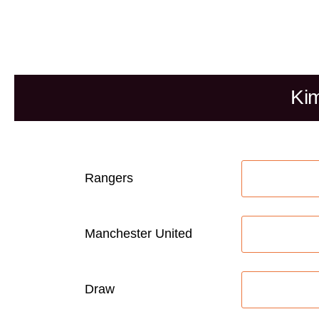
Ki
Rangers
Manchester United
Draw