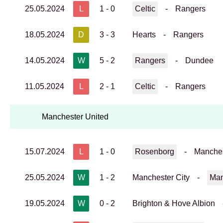
25.05.2024
L
1 - 0
Celtic
-
Rangers
18.05.2024
D
3 - 3
Hearts
-
Rangers
14.05.2024
W
5 - 2
Rangers
-
Dundee
11.05.2024
L
2 - 1
Celtic
-
Rangers
Manchester United
15.07.2024
L
1 - 0
Rosenborg
-
Manches
25.05.2024
W
1 - 2
Manchester City
-
Man
19.05.2024
W
0 - 2
Brighton & Hove Albion