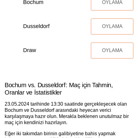
Bochum
OYLAMA
Dusseldorf
OYLAMA
Draw
OYLAMA
Bochum vs. Dusseldorf: Maç için Tahmin,
Oranlar ve İstatistikler
23.05.2024 tarihinde 13:30 saatinde gerçekleşecek olan
Bochum ve Dusseldorf arasındaki heyecan verici
karşılaşmaya hazır olun. Merakla beklenen unutulmaz bir
maç için kendinizi hazırlayın.
Eğer iki takımdan birinin galibiyetine bahis yapmak