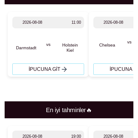
2026-08-08
11:00
2026-08-08
vs
vs
Holstein
Chelsea
Darmstadt
Kiel
İPUCUNA GIT
İPUCUNA G
En iyi tahminler🔥
2026-08-08
19:00
2026-08-08