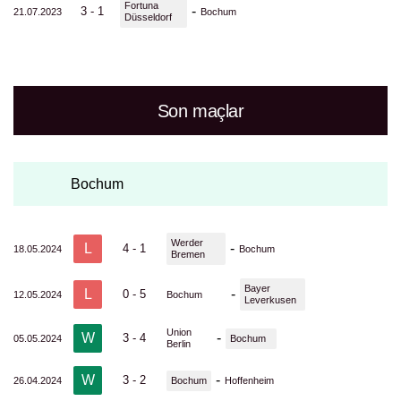
Fortuna
-
3 - 1
21.07.2023
Bochum
Düsseldorf
Son maçlar
Bochum
Werder
L
-
4 - 1
18.05.2024
Bochum
Bremen
Bayer
L
-
0 - 5
12.05.2024
Bochum
Leverkusen
Union
W
-
3 - 4
05.05.2024
Bochum
Berlin
W
-
3 - 2
26.04.2024
Bochum
Hoffenheim