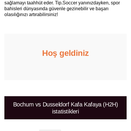
sağlamayı taahhüt eder. Tip.Soccer yanınızdayken, spor
bahisleri dünyasında güvenle gezinebilir ve başarı
olasılığınızı artırabilirsiniz!
Hoş geldiniz
Bochum vs Dusseldorf Kafa Kafaya (H2H)
istatistikleri