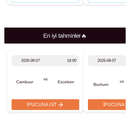
En iyi tahminler🔥
2026-08-07
18:00
2026-08-07
vs
vs
Cambuur
Excelsior
Bochum
İPUCUNA GIT
İPUCUNA G