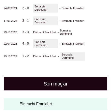
Borussia
-
2 - 0
24.08.2024
Eintracht Frankfurt
Dortmund
Borussia
-
3 - 1
17.03.2024
Eintracht Frankfurt
Dortmund
Borussia
-
3 - 3
29.10.2023
Eintracht Frankfurt
Dortmund
Borussia
-
4 - 0
22.04.2023
Eintracht Frankfurt
Dortmund
Borussia
-
1 - 2
29.10.2022
Eintracht Frankfurt
Dortmund
Son maçlar
Eintracht Frankfurt