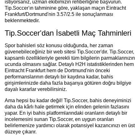
istiyorsanız, uzman ekibimizin rehberliğine başvurun.
Tip.Soccer'ın tahminine göre, yaklaşan maçın Eintracht
Frankfurt/Dortmund'nin 3.57/2.5 ile sonuçlanması
beklenmektedir.
Tip.Soccer'dan İsabetli Maç Tahminleri
Spor bahisleri söz konusu olduğunda, her zaman
güvenebileceğiniz bir web sitesi Tip.Soccer'dır. Tip.Soccer,
kapsamlı özellikleriyle gerekli tüm bilgilerin parmaklarınızın
ucunda olmasını sağlar. Detaylı H2H istatistiklerinden hem
Eintracht Frankfurt hem de Dortmund'nin önceki
performanslarının detaylı bir kaydına kadar, bahis
girişimlerinizde daha fazla başarıya götüren doğru bilgiye
dayalı kararlar verebilirsiniz.
Ama hepsi bu kadar değil! Tip.Soccer, bahis deneyiminizi
daha da kârlı hale getirmek için elinden gelenin fazlasını
yapar. En iyi bahis platformlarındaki oranların detaylı bir
incelemesini sunan Tip.Soccer, en uygun oranları
belirlemenize yardımcı olarak potansiyel kazancınızı en üst
düzeye çıkarır.