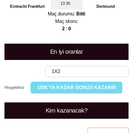
13:30
Eintracht Frankfurt
Dortmund
Maç durumu:
Bitti
Maç skoru:
2
:
0
En iyi oranlar
1X2
100€'YA KADAR BONUS KAZANIN
Hoşgeldiniz
Kim kazanacak?