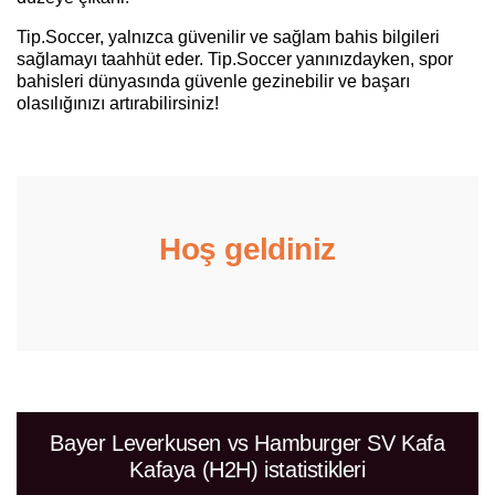
Tip.Soccer, yalnızca güvenilir ve sağlam bahis bilgileri
sağlamayı taahhüt eder. Tip.Soccer yanınızdayken, spor
bahisleri dünyasında güvenle gezinebilir ve başarı
olasılığınızı artırabilirsiniz!
Hoş geldiniz
Bayer Leverkusen vs Hamburger SV Kafa
Kafaya (H2H) istatistikleri