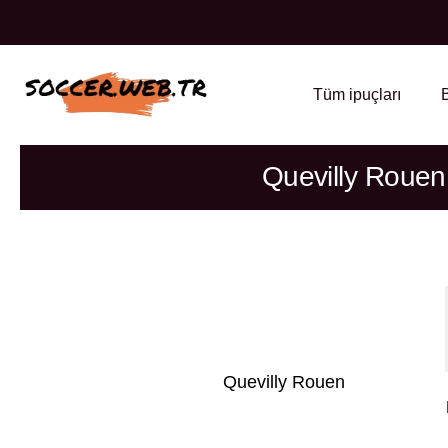
Tüm ipuçları
Quevilly Rouen 
Quevilly Rouen