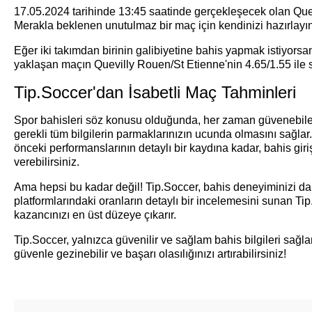
17.05.2024 tarihinde 13:45 saatinde gerçekleşecek olan Quev
Merakla beklenen unutulmaz bir maç için kendinizi hazırlayın
Eğer iki takımdan birinin galibiyetine bahis yapmak istiyors
yaklaşan maçın Quevilly Rouen/St Etienne'nin 4.65/1.55 ile
Tip.Soccer'dan İsabetli Maç Tahminleri
Spor bahisleri söz konusu olduğunda, her zaman güvenebileceğ
gerekli tüm bilgilerin parmaklarınızın ucunda olmasını sağla
önceki performanslarının detaylı bir kaydına kadar, bahis gir
verebilirsiniz.
Ama hepsi bu kadar değil! Tip.Soccer, bahis deneyiminizi daha
platformlarındaki oranların detaylı bir incelemesini sunan Ti
kazancınızı en üst düzeye çıkarır.
Tip.Soccer, yalnızca güvenilir ve sağlam bahis bilgileri sağ
güvenle gezinebilir ve başarı olasılığınızı artırabilirsiniz!