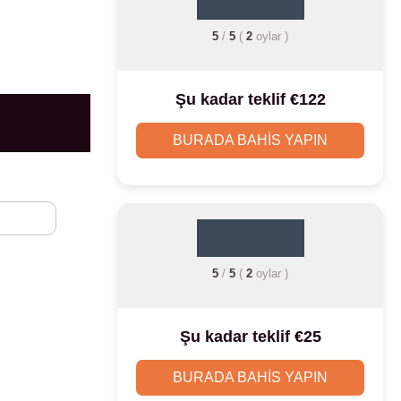
5
/
5
(
2
oylar
)
Şu kadar teklif €122
BURADA BAHIS YAPIN
5
/
5
(
2
oylar
)
Şu kadar teklif €25
BURADA BAHIS YAPIN