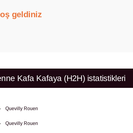
oş geldiniz
nne Kafa Kafaya (H2H) istatistikleri
-
Quevilly Rouen
-
Quevilly Rouen