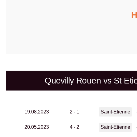
H
Quevilly Rouen vs St Etie
19.08.2023
2 - 1
Saint-Etienne
20.05.2023
4 - 2
Saint-Etienne