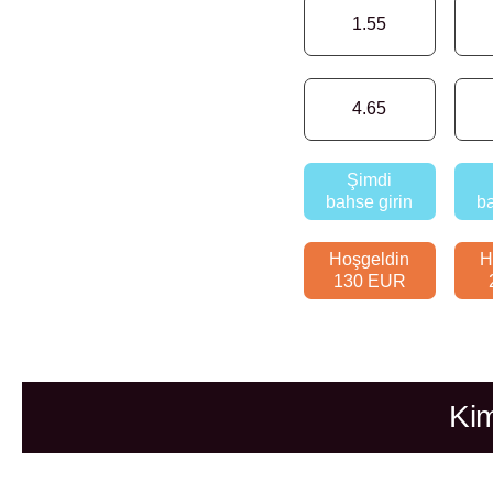
1.55
4.65
Şimdi
bahse girin
ba
Hoşgeldin
H
130 EUR
Ki