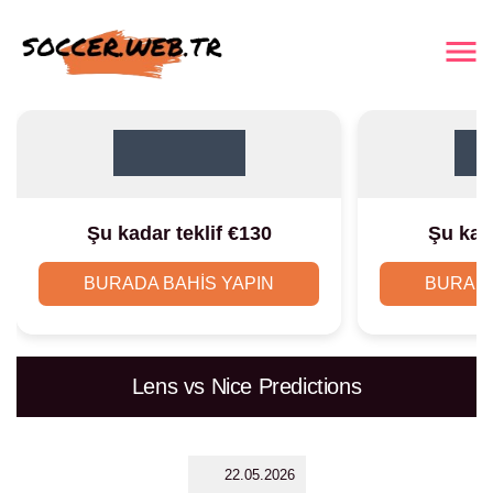
Şu kadar teklif €130
Şu kada
BURADA BAHIS YAPIN
BURADA
Lens vs Nice Predictions
22.05.2026