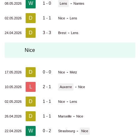
W
-
1 - 0
08.05.2026
Lens
Nantes
D
-
1 - 1
02.05.2026
Nice
Lens
D
-
3 - 3
24.04.2026
Brest
Lens
Nice
D
-
0 - 0
17.05.2026
Nice
Metz
L
-
2 - 1
10.05.2026
Auxerre
Nice
D
-
1 - 1
02.05.2026
Nice
Lens
D
-
1 - 1
26.04.2026
Marseille
Nice
W
-
0 - 2
22.04.2026
Strasbourg
Nice