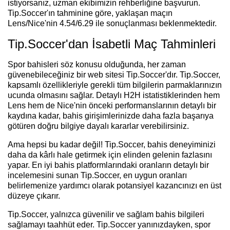
istiyorsanız, uzman ekibimizin rehberliğine başvurun.
Tip.Soccer'ın tahminine göre, yaklaşan maçın
Lens/Nice'nin 4.54/6.29 ile sonuçlanması beklenmektedir.
Tip.Soccer'dan İsabetli Maç Tahminleri
Spor bahisleri söz konusu olduğunda, her zaman
güvenebileceğiniz bir web sitesi Tip.Soccer'dır. Tip.Soccer,
kapsamlı özellikleriyle gerekli tüm bilgilerin parmaklarınızın
ucunda olmasını sağlar. Detaylı H2H istatistiklerinden hem
Lens hem de Nice'nin önceki performanslarının detaylı bir
kaydına kadar, bahis girişimlerinizde daha fazla başarıya
götüren doğru bilgiye dayalı kararlar verebilirsiniz.
Ama hepsi bu kadar değil! Tip.Soccer, bahis deneyiminizi
daha da kârlı hale getirmek için elinden gelenin fazlasını
yapar. En iyi bahis platformlarındaki oranların detaylı bir
incelemesini sunan Tip.Soccer, en uygun oranları
belirlemenize yardımcı olarak potansiyel kazancınızı en üst
düzeye çıkarır.
Tip.Soccer, yalnızca güvenilir ve sağlam bahis bilgileri
sağlamayı taahhüt eder. Tip.Soccer yanınızdayken, spor