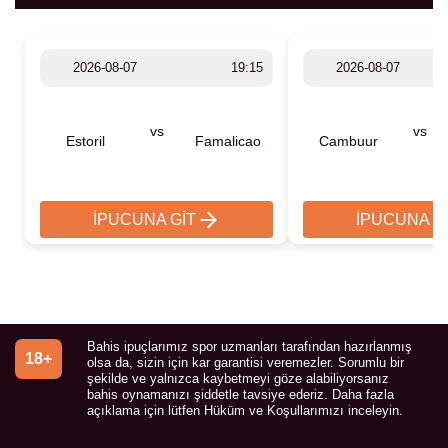
2026-08-07
19:15
2026-08-07
vs
vs
Estoril
Famalicao
Cambuur
İPUCUNA GIT
İPUCUNA G
Bahis ipuçlarımız spor uzmanları tarafından hazırlanmış
18+
olsa da, sizin için kar garantisi veremezler. Sorumlu bir
şekilde ve yalnızca kaybetmeyi göze alabiliyorsanız
bahis oynamanızı şiddetle tavsiye ederiz. Daha fazla
açıklama için lütfen Hüküm ve Koşullarımızı inceleyin.