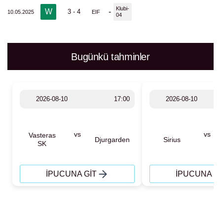
Klubi-
W
-
3 - 4
10.05.2025
EIF
04
Bugünkü tahminler
2026-08-10
17:00
2026-08-10
vs
vs
Vasteras
Djurgarden
Sirius
SK
İPUCUNA GIT
İPUCUNA G