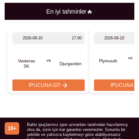
En iyi tahminler🔥
2026-08-10
17:00
2026-08-10
vs
vs
Vasteras
Plymouth
Djurgarden
SK
İPUCUNA GIT
İPUCUNA G
Bahis ipuçlarımız spor uzmanları tarafından hazırlanmış
18+
olsa da, sizin için kar garantisi veremezler. Sorumlu bir
şekilde ve yalnızca kaybetmeyi göze alabiliyorsanız