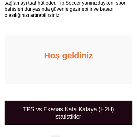
sağlamayı taahhüt eder. Tip.Soccer yanınızdayken, spor
bahisleri dünyasında güvenle gezinebilir ve başarı
olasılığınızı artırabilirsiniz!
Hoş geldiniz
TPS vs Ekenas Kafa Kafaya (H2H)
istatistikleri