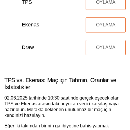
TPS
OYLAMA
Ekenas
OYLAMA
Draw
OYLAMA
TPS vs. Ekenas: Maç için Tahmin, Oranlar ve
İstatistikler
02.06.2025 tarihinde 10:30 saatinde gerçekleşecek olan
TPS ve Ekenas arasındaki heyecan verici karşılaşmaya
hazır olun. Merakla beklenen unutulmaz bir maç için
kendinizi hazırlayın.
Eğer iki takımdan birinin galibiyetine bahis yapmak