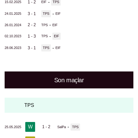
-
1 - 2
15.02.2025
EIF
TPS
-
3 - 1
24.01.2025
TPS
EIF
-
2 - 2
26.01.2024
TPS
EIF
-
1 - 3
02.10.2023
TPS
EIF
-
3 - 1
28.06.2023
TPS
EIF
Son maçlar
TPS
W
-
1 - 2
25.05.2025
SalPa
TPS