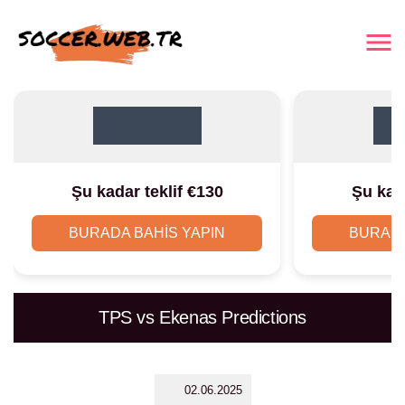
Şu kadar teklif €130
Şu kada
BURADA BAHIS YAPIN
BURADA
TPS vs Ekenas Predictions
02.06.2025