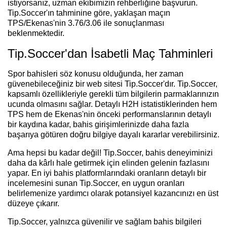
istiyorsanız, uzman ekibimizin rehberliğine başvurun.
Tip.Soccer'ın tahminine göre, yaklaşan maçın
TPS/Ekenas'nin 3.76/3.06 ile sonuçlanması
beklenmektedir.
Tip.Soccer'dan İsabetli Maç Tahminleri
Spor bahisleri söz konusu olduğunda, her zaman
güvenebileceğiniz bir web sitesi Tip.Soccer'dır. Tip.Soccer,
kapsamlı özellikleriyle gerekli tüm bilgilerin parmaklarınızın
ucunda olmasını sağlar. Detaylı H2H istatistiklerinden hem
TPS hem de Ekenas'nin önceki performanslarının detaylı
bir kaydına kadar, bahis girişimlerinizde daha fazla
başarıya götüren doğru bilgiye dayalı kararlar verebilirsiniz.
Ama hepsi bu kadar değil! Tip.Soccer, bahis deneyiminizi
daha da kârlı hale getirmek için elinden gelenin fazlasını
yapar. En iyi bahis platformlarındaki oranların detaylı bir
incelemesini sunan Tip.Soccer, en uygun oranları
belirlemenize yardımcı olarak potansiyel kazancınızı en üst
düzeye çıkarır.
Tip.Soccer, yalnızca güvenilir ve sağlam bahis bilgileri