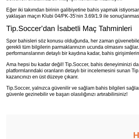
Eğer iki takımdan birinin galibiyetine bahis yapmak istiyors
yaklaşan maçın Klubi 04/PK-35'nin 3.69/1.9 ile sonuçlanmas
Tip.Soccer'dan İsabetli Maç Tahminleri
Spor bahisleri söz konusu olduğunda, her zaman güvenebileceğ
gerekli tüm bilgilerin parmaklarınızın ucunda olmasını sağla
performanslarının detaylı bir kaydına kadar, bahis girişimleri
Ama hepsi bu kadar değil! Tip.Soccer, bahis deneyiminizi daha
platformlarındaki oranların detaylı bir incelemesini sunan Ti
kazancınızı en üst düzeye çıkarır.
Tip.Soccer, yalnızca güvenilir ve sağlam bahis bilgileri sağ
güvenle gezinebilir ve başarı olasılığınızı artırabilirsiniz!
H