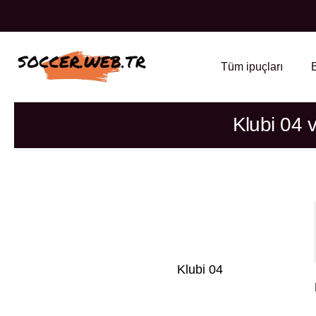
Tüm ipuçları
Klubi 04 
Klubi 04