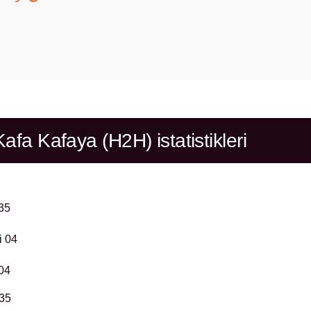
afa Kafaya (H2H) istatistikleri
35
i 04
 04
35