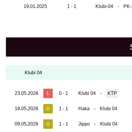
19.01.2025
1 - 1
Klubi-04
-
PK-
Klubi 04
23.05.2026
L
0 - 1
Klubi 04
-
KTP
18.05.2026
D
1 - 1
Haka
-
Klubi 04
09.05.2026
D
1 - 1
Jippo
-
Klubi 04