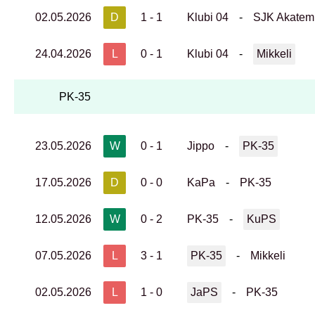
02.05.2026
D
1 - 1
Klubi 04
-
SJK Akatem
24.04.2026
L
0 - 1
Klubi 04
-
Mikkeli
PK-35
23.05.2026
W
0 - 1
Jippo
-
PK-35
17.05.2026
D
0 - 0
KaPa
-
PK-35
12.05.2026
W
0 - 2
PK-35
-
KuPS
07.05.2026
L
3 - 1
PK-35
-
Mikkeli
02.05.2026
L
1 - 0
JaPS
-
PK-35