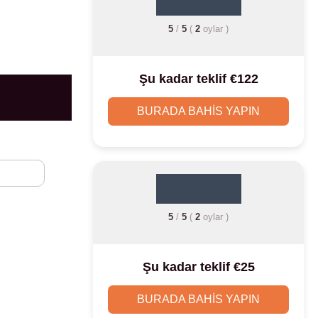
5
/
5
(
2
oylar
)
Şu kadar teklif €122
BURADA BAHIS YAPIN
5
/
5
(
2
oylar
)
Şu kadar teklif €25
BURADA BAHIS YAPIN