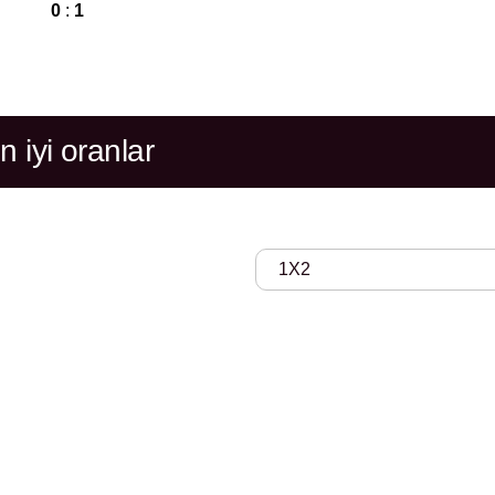
0
:
1
n iyi oranlar
1X2