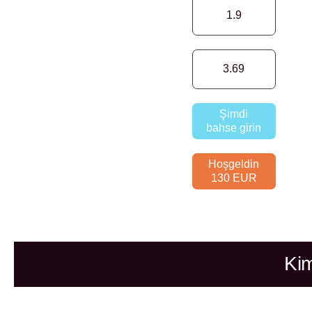
1.9
3.69
Şimdi
bahse girin
Hoşgeldin
130 EUR
Ki