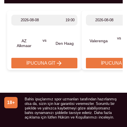
2026-08-08
19:00
2026-08-08
vs
vs
AZ
Valerenga
Den Haag
Alkmaar
İPUCUNA GIT
İPUCUNA G
Bahis ipuçlarımız spor uzmanları tarafından hazırlanmış
18+
olsa da, sizin için kar garantisi veremezler. Sorumlu bir
şekilde ve yalnızca kaybetmeyi göze alabiliyorsanız
bahis oynamanızı şiddetle tavsiye ederiz. Daha fazla
açıklama için lütfen Hüküm ve Koşullarımızı inceleyin.