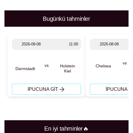
Bugünkü tahminler
2026-08-08
11:00
2026-08-08
vs
vs
Holstein
Chelsea
Darmstadt
Kiel
İPUCUNA GIT
İPUCUNA G
En iyi tahminler🔥