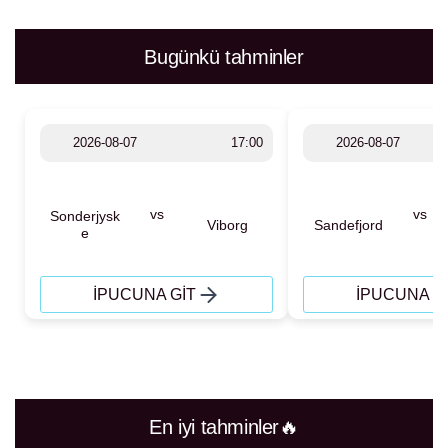
Bugünkü tahminler
2026-08-07
17:00
2026-08-07
vs
vs
Sonderjysk
Viborg
Sandefjord
e
İPUCUNA GIT
İPUCUNA G
En iyi tahminler🔥