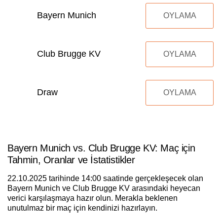
Bayern Munich
OYLAMA
Club Brugge KV
OYLAMA
Draw
OYLAMA
Bayern Munich vs. Club Brugge KV: Maç için
Tahmin, Oranlar ve İstatistikler
22.10.2025 tarihinde 14:00 saatinde gerçekleşecek olan
Bayern Munich ve Club Brugge KV arasındaki heyecan
verici karşılaşmaya hazır olun. Merakla beklenen
unutulmaz bir maç için kendinizi hazırlayın.