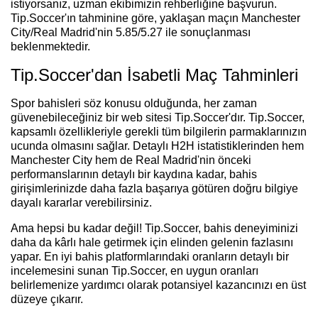
istiyorsanız, uzman ekibimizin rehberliğine başvurun.
Tip.Soccer'ın tahminine göre, yaklaşan maçın Manchester
City/Real Madrid'nin 5.85/5.27 ile sonuçlanması
beklenmektedir.
Tip.Soccer'dan İsabetli Maç Tahminleri
Spor bahisleri söz konusu olduğunda, her zaman
güvenebileceğiniz bir web sitesi Tip.Soccer'dır. Tip.Soccer,
kapsamlı özellikleriyle gerekli tüm bilgilerin parmaklarınızın
ucunda olmasını sağlar. Detaylı H2H istatistiklerinden hem
Manchester City hem de Real Madrid'nin önceki
performanslarının detaylı bir kaydına kadar, bahis
girişimlerinizde daha fazla başarıya götüren doğru bilgiye
dayalı kararlar verebilirsiniz.
Ama hepsi bu kadar değil! Tip.Soccer, bahis deneyiminizi
daha da kârlı hale getirmek için elinden gelenin fazlasını
yapar. En iyi bahis platformlarındaki oranların detaylı bir
incelemesini sunan Tip.Soccer, en uygun oranları
belirlemenize yardımcı olarak potansiyel kazancınızı en üst
düzeye çıkarır.