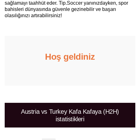
sağlamayı taahhüt eder. Tip.Soccer yanınızdayken, spor
bahisleri dünyasında güvenle gezinebilir ve başarı
olasılığınızı artırabilirsiniz!
Hoş geldiniz
Austria vs Turkey Kafa Kafaya (H2H)
istatistikleri