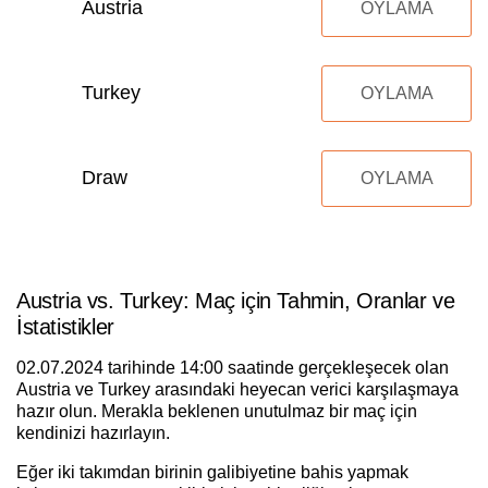
Austria
OYLAMA
Turkey
OYLAMA
Draw
OYLAMA
Austria vs. Turkey: Maç için Tahmin, Oranlar ve
İstatistikler
02.07.2024 tarihinde 14:00 saatinde gerçekleşecek olan
Austria ve Turkey arasındaki heyecan verici karşılaşmaya
hazır olun. Merakla beklenen unutulmaz bir maç için
kendinizi hazırlayın.
Eğer iki takımdan birinin galibiyetine bahis yapmak