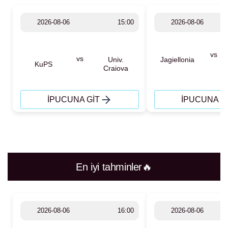
2026-08-06
15:00
2026-08-06
vs
vs
Univ.
Jagiellonia
KuPS
Craiova
İPUCUNA GIT
İPUCUNA G
En iyi tahminler🔥
2026-08-06
16:00
2026-08-06