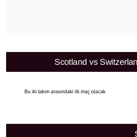
Scotland vs Switzerlan
Bu iki takım arasındaki ilk maç olacak