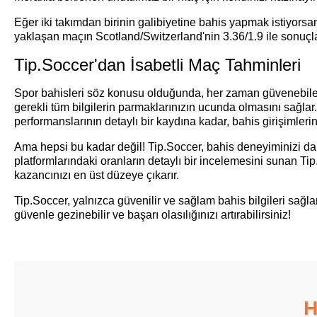
Eğer iki takımdan birinin galibiyetine bahis yapmak istiyors
yaklaşan maçın Scotland/Switzerland'nin 3.36/1.9 ile sonuç
Tip.Soccer'dan İsabetli Maç Tahminleri
Spor bahisleri söz konusu olduğunda, her zaman güvenebileceğ
gerekli tüm bilgilerin parmaklarınızın ucunda olmasını sağla
performanslarının detaylı bir kaydına kadar, bahis girişimleri
Ama hepsi bu kadar değil! Tip.Soccer, bahis deneyiminizi daha
platformlarındaki oranların detaylı bir incelemesini sunan Ti
kazancınızı en üst düzeye çıkarır.
Tip.Soccer, yalnızca güvenilir ve sağlam bahis bilgileri sağ
güvenle gezinebilir ve başarı olasılığınızı artırabilirsiniz!
H