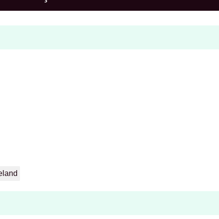
reland