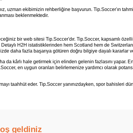
anız, uzman ekibimizin rehberliğine başvurun. Tip.Soccer'ın tahm
lanması beklenmektedir.
iniz bir web sitesi Tip.Soccer'dır. Tip.Soccer, kapsamlı özelli
r. Detaylı H2H istatistiklerinden hem Scotland hem de Switzerla
nizde daha fazla başarıya götüren doğru bilgiye dayalı kararlar ve
 da kârlı hale getirmek için elinden gelenin fazlasını yapar. En
p.Soccer, en uygun oranları belirlemenize yardımcı olarak potans
lamayı taahhüt eder. Tip.Soccer yanınızdayken, spor bahisleri d
oş geldiniz