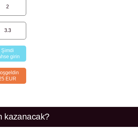
2
3.3
Şimdi
hse girin
oşgeldin
25 EUR
m kazanacak?