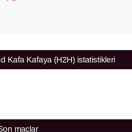
d Kafa Kafaya (H2H) istatistikleri
Son maçlar