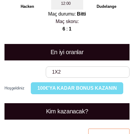
12:00
Hacken
Dudelange
Maç durumu:
Bitti
Maç skoru:
6
:
1
En iyi oranlar
1X2
100€'YA KADAR BONUS KAZANIN
Hoşgeldiniz
Kim kazanacak?