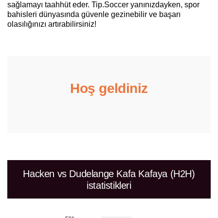
sağlamayı taahhüt eder. Tip.Soccer yanınızdayken, spor
bahisleri dünyasında güvenle gezinebilir ve başarı
olasılığınızı artırabilirsiniz!
Hoş geldiniz
Hacken vs Dudelange Kafa Kafaya (H2H)
istatistikleri