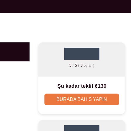
5
/
5
(
3
oylar
)
Şu kadar teklif €130
BURADA BAHIS YAPIN