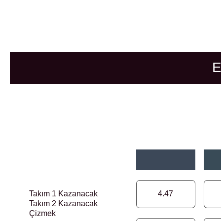
E
Takım 1 Kazanacak
4.47
Takım 2 Kazanacak
Çizmek