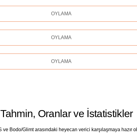
OYLAMA
OYLAMA
OYLAMA
ahmin, Oranlar ve İstatistikler
 ve Bodo/Glimt arasındaki heyecan verici karşılaşmaya hazır o