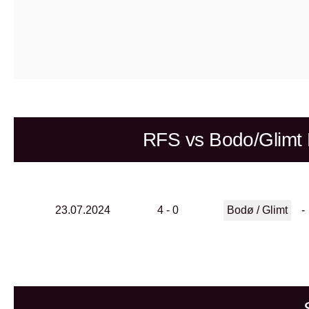
RFS vs Bodo/Glimt K
23.07.2024
4 - 0
Bodø / Glimt
-