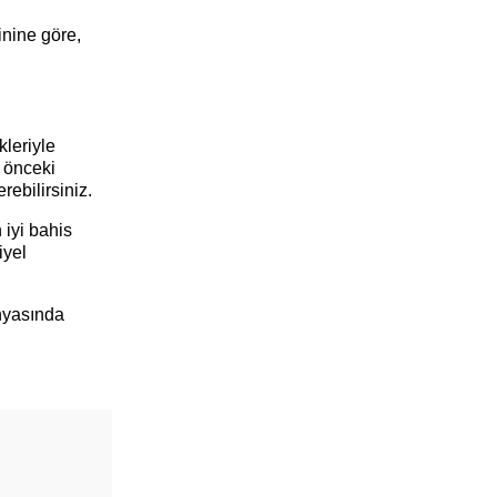
inine göre,
kleriyle
n önceki
rebilirsiniz.
 iyi bahis
iyel
ünyasında