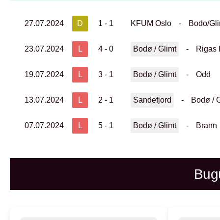
27.07.2024
D
1 - 1
KFUM Oslo
-
Bodo/Gli
23.07.2024
L
4 - 0
Bodø / Glimt
-
Rigas
19.07.2024
L
3 - 1
Bodø / Glimt
-
Odd
13.07.2024
L
2 - 1
Sandefjord
-
Bodø / G
07.07.2024
L
5 - 1
Bodø / Glimt
-
Brann
Bug