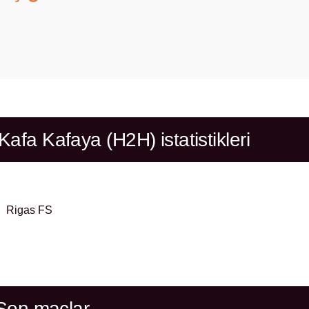
afa Kafaya (H2H) istatistikleri
Rigas FS
Son maçlar