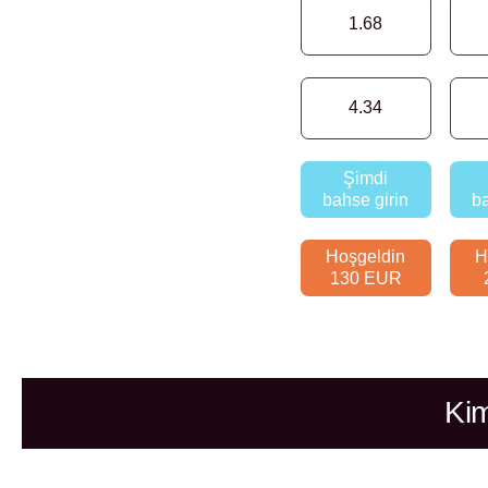
1.68
4.34
Şimdi
bahse girin
ba
Hoşgeldin
H
130 EUR
Ki