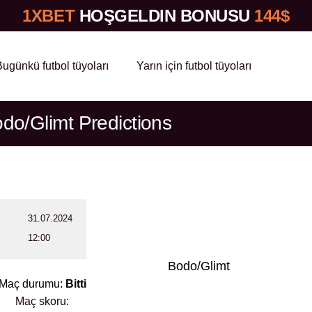
1XBET
HOŞGELDIN BONUSU
144$
Bugünkü futbol tüyoları
Yarın için futbol tüyoları
do/Glimt Predictions
31.07.2024
12:00
Bodo/Glimt
Maç durumu:
Bitti
Maç skoru: