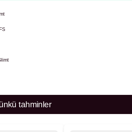
mt
 FS
limt
ünkü tahminler