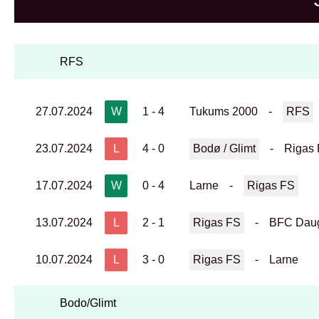
RFS
27.07.2024
W
1 - 4
Tukums 2000
-
RFS
23.07.2024
L
4 - 0
Bodø / Glimt
-
Rigas
17.07.2024
W
0 - 4
Larne
-
Rigas FS
13.07.2024
L
2 - 1
Rigas FS
-
BFC Daug
10.07.2024
L
3 - 0
Rigas FS
-
Larne
Bodo/Glimt