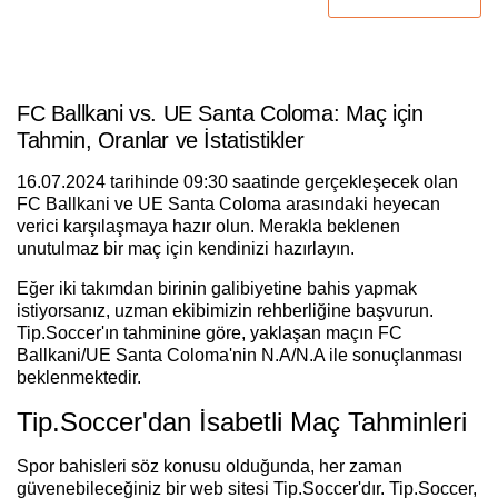
FC Ballkani vs. UE Santa Coloma: Maç için
Tahmin, Oranlar ve İstatistikler
16.07.2024 tarihinde 09:30 saatinde gerçekleşecek olan
FC Ballkani ve UE Santa Coloma arasındaki heyecan
verici karşılaşmaya hazır olun. Merakla beklenen
unutulmaz bir maç için kendinizi hazırlayın.
Eğer iki takımdan birinin galibiyetine bahis yapmak
istiyorsanız, uzman ekibimizin rehberliğine başvurun.
Tip.Soccer'ın tahminine göre, yaklaşan maçın FC
Ballkani/UE Santa Coloma'nin N.A/N.A ile sonuçlanması
beklenmektedir.
Tip.Soccer'dan İsabetli Maç Tahminleri
Spor bahisleri söz konusu olduğunda, her zaman
güvenebileceğiniz bir web sitesi Tip.Soccer'dır. Tip.Soccer,