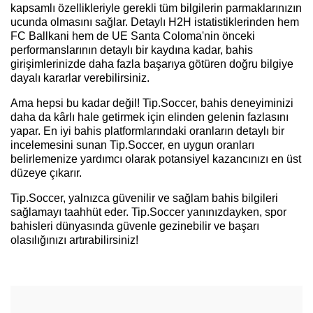
kapsamlı özellikleriyle gerekli tüm bilgilerin parmaklarınızın
ucunda olmasını sağlar. Detaylı H2H istatistiklerinden hem
FC Ballkani hem de UE Santa Coloma'nin önceki
performanslarının detaylı bir kaydına kadar, bahis
girişimlerinizde daha fazla başarıya götüren doğru bilgiye
dayalı kararlar verebilirsiniz.
Ama hepsi bu kadar değil! Tip.Soccer, bahis deneyiminizi
daha da kârlı hale getirmek için elinden gelenin fazlasını
yapar. En iyi bahis platformlarındaki oranların detaylı bir
incelemesini sunan Tip.Soccer, en uygun oranları
belirlemenize yardımcı olarak potansiyel kazancınızı en üst
düzeye çıkarır.
Tip.Soccer, yalnızca güvenilir ve sağlam bahis bilgileri
sağlamayı taahhüt eder. Tip.Soccer yanınızdayken, spor
bahisleri dünyasında güvenle gezinebilir ve başarı
olasılığınızı artırabilirsiniz!