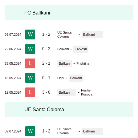
FC Ballkani
UE Santa
W
-
1 - 2
09.07.2024
Ballkani
Coloma
W
-
0 - 2
22.06.2024
Ballkani
Tikvesh
L
-
2 - 1
25.05.2024
Ballkani
Prishtina
W
-
0 - 1
18.05.2024
Llapi
Ballkani
Fushë
L
-
3 - 0
12.05.2024
Ballkani
Kosova
UE Santa Coloma
UE Santa
W
-
1 - 2
09.07.2024
Ballkani
Coloma