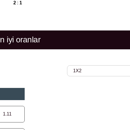
2
:
1
n iyi oranlar
1X2
1.11