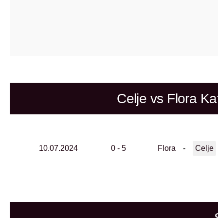
Celje vs Flora Kaf
10.07.2024
0 - 5
Flora
-
Celje