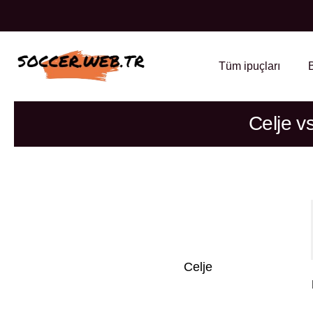
Tüm ipuçları
Celje v
Celje