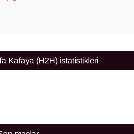
a Kafaya (H2H) istatistikleri
Son maçlar