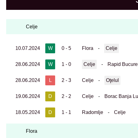
Celje
10.07.2024
W
0 - 5
Flora
-
Celje
28.06.2024
W
1 - 0
Celje
-
Rapid Bucureş
28.06.2024
L
2 - 3
Celje
-
Oţelul
19.06.2024
D
2 - 2
Celje
-
Borac Banja L
18.05.2024
D
1 - 1
Radomlje
-
Celje
Flora