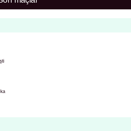
ti
uka