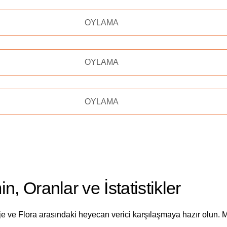
OYLAMA
OYLAMA
OYLAMA
n, Oranlar ve İstatistikler
e ve Flora arasındaki heyecan verici karşılaşmaya hazır olun. 