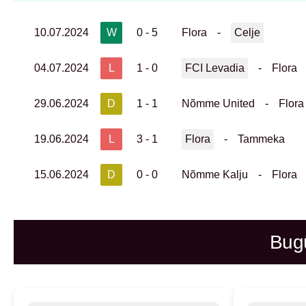
10.07.2024
W
0 - 5
Flora
-
Celje
04.07.2024
L
1 - 0
FCI Levadia
-
Flora
29.06.2024
D
1 - 1
Nõmme United
-
Flora
19.06.2024
L
3 - 1
Flora
-
Tammeka
15.06.2024
D
0 - 0
Nõmme Kalju
-
Flora
Bug