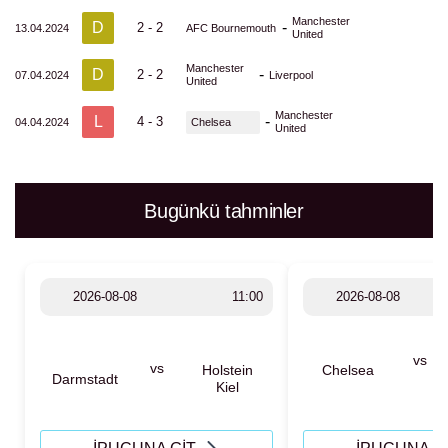
Manchester
D
-
2 - 2
13.04.2024
AFC Bournemouth
United
Manchester
D
-
2 - 2
07.04.2024
Liverpool
United
Manchester
L
-
4 - 3
04.04.2024
Chelsea
United
Bugünkü tahminler
2026-08-08
11:00
2026-08-08
vs
vs
Holstein
Chelsea
Darmstadt
Kiel