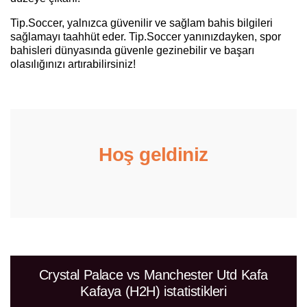
Tip.Soccer, yalnızca güvenilir ve sağlam bahis bilgileri
sağlamayı taahhüt eder. Tip.Soccer yanınızdayken, spor
bahisleri dünyasında güvenle gezinebilir ve başarı
olasılığınızı artırabilirsiniz!
Hoş geldiniz
Crystal Palace vs Manchester Utd Kafa
Kafaya (H2H) istatistikleri