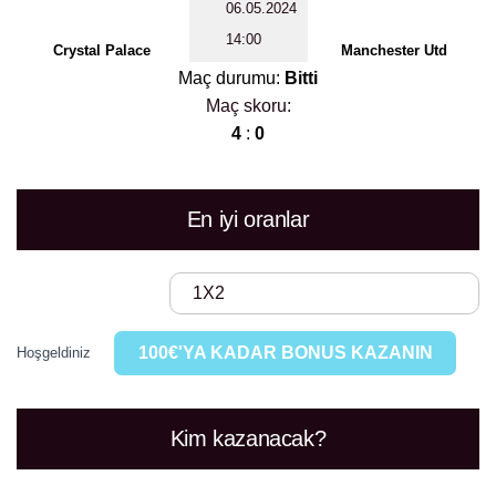
06.05.2024
14:00
Crystal Palace
Manchester Utd
Maç durumu:
Bitti
Maç skoru:
4
:
0
En iyi oranlar
1X2
100€'YA KADAR BONUS KAZANIN
Hoşgeldiniz
Kim kazanacak?