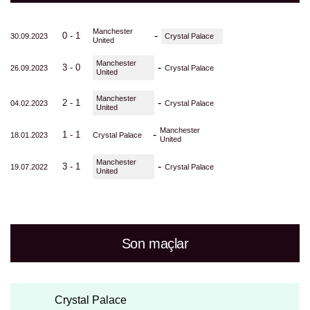
Manchester
-
0 - 1
30.09.2023
Crystal Palace
United
Manchester
-
3 - 0
26.09.2023
Crystal Palace
United
Manchester
-
2 - 1
04.02.2023
Crystal Palace
United
Manchester
-
1 - 1
18.01.2023
Crystal Palace
United
Manchester
-
3 - 1
19.07.2022
Crystal Palace
United
Son maçlar
Crystal Palace