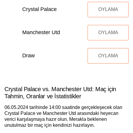
Crystal Palace
OYLAMA
Manchester Utd
OYLAMA
Draw
OYLAMA
Crystal Palace vs. Manchester Utd: Maç için
Tahmin, Oranlar ve İstatistikler
06.05.2024 tarihinde 14:00 saatinde gerçekleşecek olan
Crystal Palace ve Manchester Utd arasındaki heyecan
verici karşılaşmaya hazır olun. Merakla beklenen
unutulmaz bir maç için kendinizi hazırlayın.