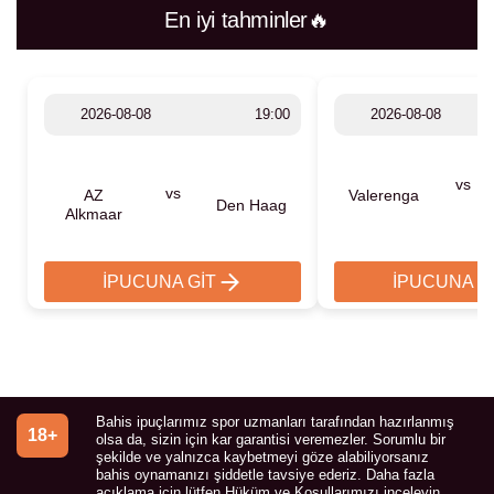
En iyi tahminler🔥
2026-08-08
19:00
2026-08-08
vs
vs
AZ
Valerenga
Den Haag
Alkmaar
İPUCUNA GIT
İPUCUNA G
Bahis ipuçlarımız spor uzmanları tarafından hazırlanmış
18+
olsa da, sizin için kar garantisi veremezler. Sorumlu bir
şekilde ve yalnızca kaybetmeyi göze alabiliyorsanız
bahis oynamanızı şiddetle tavsiye ederiz. Daha fazla
açıklama için lütfen Hüküm ve Koşullarımızı inceleyin.