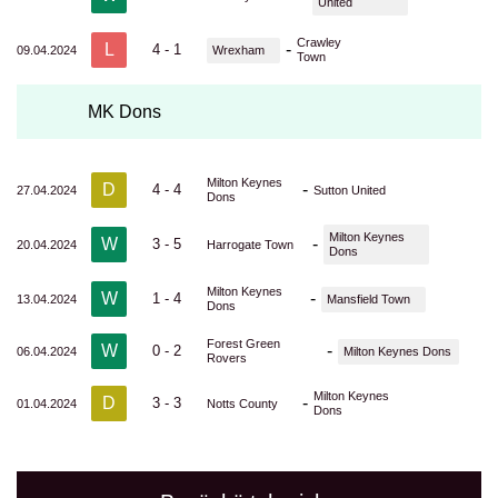
United
Crawley
L
-
4 - 1
09.04.2024
Wrexham
Town
MK Dons
Milton Keynes
D
-
4 - 4
27.04.2024
Sutton United
Dons
Milton Keynes
W
-
3 - 5
20.04.2024
Harrogate Town
Dons
Milton Keynes
W
-
1 - 4
13.04.2024
Mansfield Town
Dons
Forest Green
W
-
0 - 2
06.04.2024
Milton Keynes Dons
Rovers
Milton Keynes
D
-
3 - 3
01.04.2024
Notts County
Dons