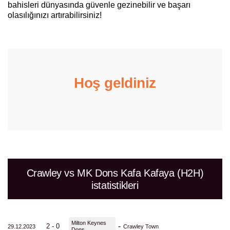
bahisleri dünyasında güvenle gezinebilir ve başarı
olasılığınızı artırabilirsiniz!
Hoş geldiniz
Crawley vs MK Dons Kafa Kafaya (H2H)
istatistikleri
Milton Keynes
-
2 - 0
29.12.2023
Crawley Town
Dons