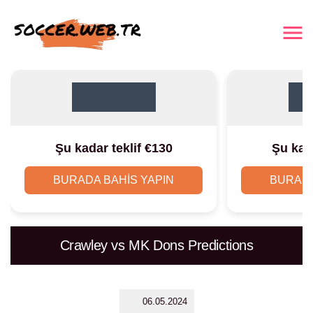
Şu kadar teklif €130
Şu kada
BURADA BAHIS YAPIN
BURADA
Crawley vs MK Dons Predictions
06.05.2024