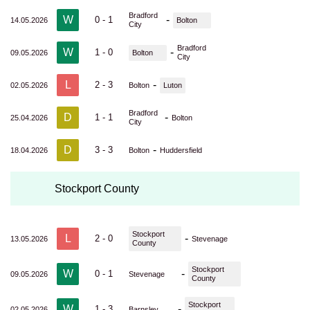
Bradford
W
-
0 - 1
14.05.2026
Bolton
City
Bradford
W
-
1 - 0
09.05.2026
Bolton
City
L
-
2 - 3
02.05.2026
Bolton
Luton
Bradford
D
-
1 - 1
25.04.2026
Bolton
City
D
-
3 - 3
18.04.2026
Bolton
Huddersfield
Stockport County
Stockport
L
-
2 - 0
13.05.2026
Stevenage
County
Stockport
W
-
0 - 1
09.05.2026
Stevenage
County
Stockport
W
-
1 - 3
02.05.2026
Barnsley