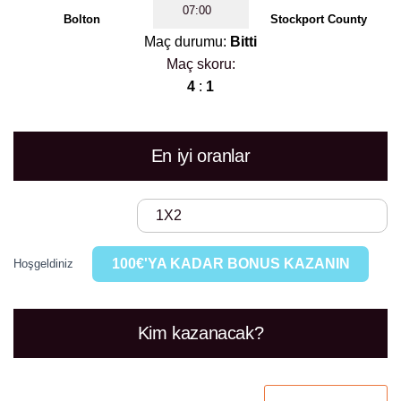
07:00
Bolton
Stockport County
Maç durumu:
Bitti
Maç skoru:
4
:
1
En iyi oranlar
1X2
100€'YA KADAR BONUS KAZANIN
Hoşgeldiniz
Kim kazanacak?