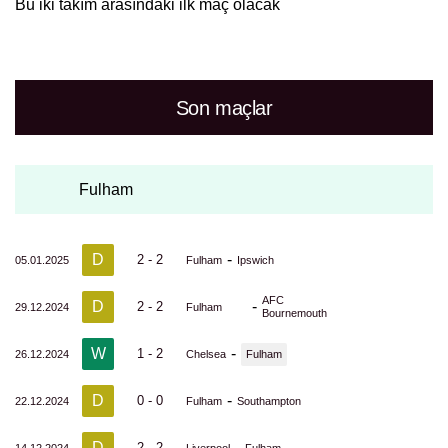
Bu iki takım arasındaki ilk maç olacak
Son maçlar
Fulham
D
-
2 - 2
05.01.2025
Fulham
Ipswich
AFC
D
-
2 - 2
29.12.2024
Fulham
Bournemouth
W
-
1 - 2
26.12.2024
Chelsea
Fulham
D
-
0 - 0
22.12.2024
Fulham
Southampton
D
-
2 - 2
14.12.2024
Liverpool
Fulham