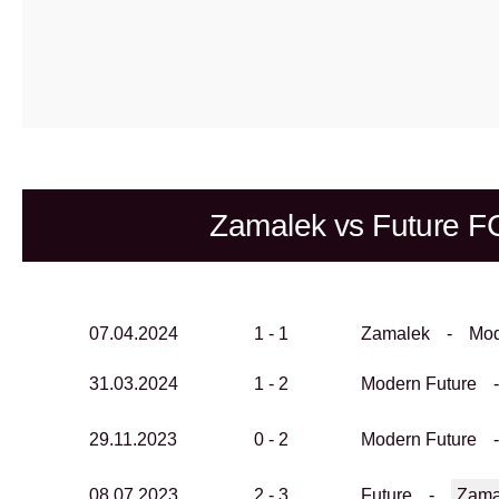
Zamalek vs Future FC 
07.04.2024
1 - 1
Zamalek
-
Mod
31.03.2024
1 - 2
Modern Future
-
29.11.2023
0 - 2
Modern Future
-
08.07.2023
2 - 3
Future
-
Zama