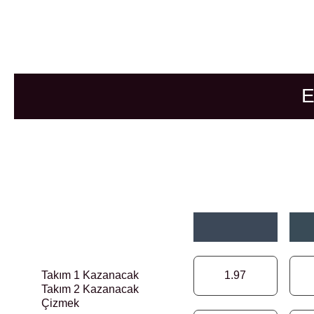
E
Takım 1 Kazanacak
1.97
Takım 2 Kazanacak
Çizmek