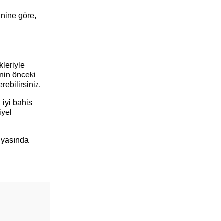
inine göre,
kleriyle
'nin önceki
rebilirsiniz.
 iyi bahis
iyel
ünyasında