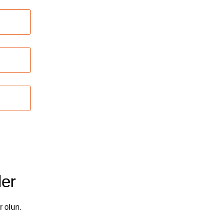
ler
r olun.