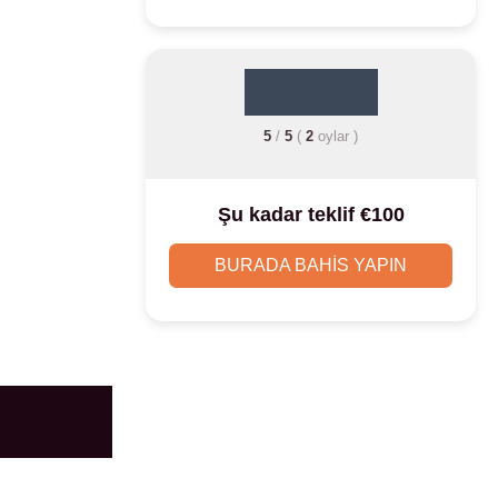
5
/
5
(
2
oylar
)
Şu kadar teklif €100
BURADA BAHIS YAPIN