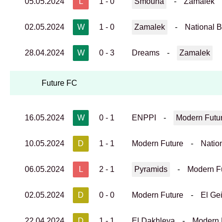
05.05.2024
L
1 - 0
Smouha
-
Zamalek
02.05.2024
W
1 - 0
Zamalek
-
National B
28.04.2024
W
0 - 3
Dreams
-
Zamalek
Future FC
16.05.2024
W
0 - 1
ENPPI
-
Modern Futu
10.05.2024
D
1 - 1
Modern Future
-
Natio
06.05.2024
L
2 - 1
Pyramids
-
Modern F
02.05.2024
D
0 - 0
Modern Future
-
El Ge
22.04.2024
D
1 - 1
El Dakhleya
-
Modern 