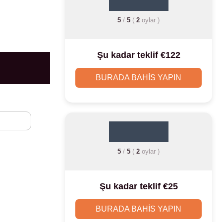
5
/
5
(
2
oylar
)
Şu kadar teklif €122
BURADA BAHIS YAPIN
5
/
5
(
2
oylar
)
Şu kadar teklif €25
BURADA BAHIS YAPIN