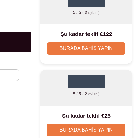
5
/
5
(
2
oylar
)
Şu kadar teklif €122
BURADA BAHIS YAPIN
5
/
5
(
2
oylar
)
Şu kadar teklif €25
BURADA BAHIS YAPIN