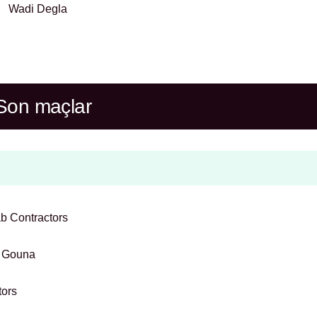
Wadi Degla
Son maçlar
b Contractors
 Gouna
tors