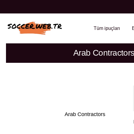
Tüm ipuçları
Arab Contractors
Arab Contractors