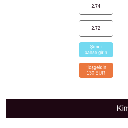
2.74
2.72
Şimdi
bahse girin
Hoşgeldin
130 EUR
Ki