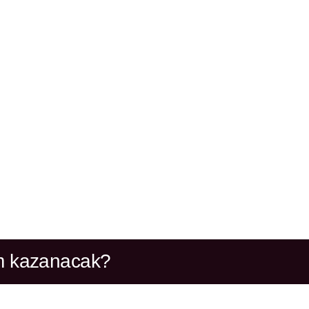
m kazanacak?