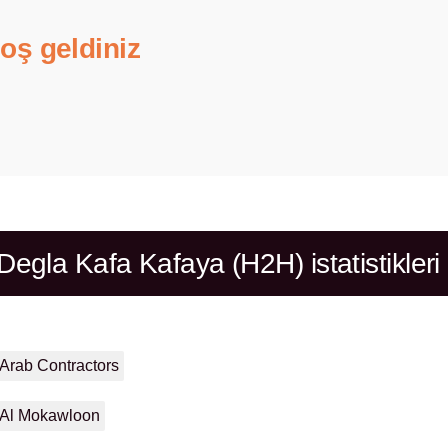
oş geldiniz
egla Kafa Kafaya (H2H) istatistikleri
Arab Contractors
Al Mokawloon