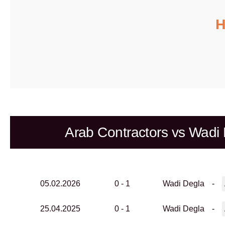
H
Arab Contractors vs Wadi D
05.02.2026
0 - 1
Wadi Degla
-
25.04.2025
0 - 1
Wadi Degla
-