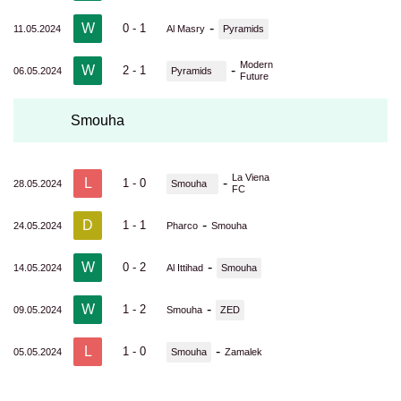
W
-
0 - 1
11.05.2024
Al Masry
Pyramids
Modern
W
-
2 - 1
06.05.2024
Pyramids
Future
Smouha
La Viena
L
-
1 - 0
28.05.2024
Smouha
FC
D
-
1 - 1
24.05.2024
Pharco
Smouha
W
-
0 - 2
14.05.2024
Al Ittihad
Smouha
W
-
1 - 2
09.05.2024
Smouha
ZED
L
-
1 - 0
05.05.2024
Smouha
Zamalek