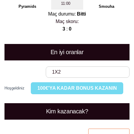
11:00
Pyramids
Smouha
Maç durumu:
Bitti
Maç skoru:
3
:
0
En iyi oranlar
1X2
100€'YA KADAR BONUS KAZANIN
Hoşgeldiniz
Kim kazanacak?