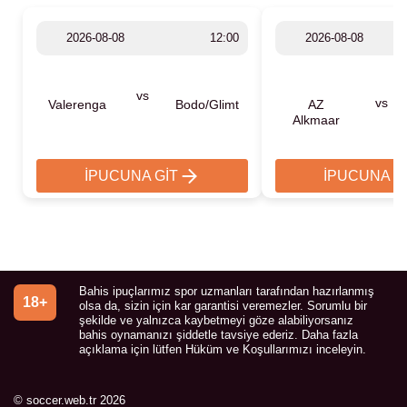
2026-08-08
12:00
2026-08-08
vs
vs
Valerenga
Bodo/Glimt
AZ
Alkmaar
İPUCUNA GIT
İPUCUNA G
Bahis ipuçlarımız spor uzmanları tarafından hazırlanmış
18+
olsa da, sizin için kar garantisi veremezler. Sorumlu bir
şekilde ve yalnızca kaybetmeyi göze alabiliyorsanız
bahis oynamanızı şiddetle tavsiye ederiz. Daha fazla
açıklama için lütfen Hüküm ve Koşullarımızı inceleyin.
© soccer.web.tr 2026