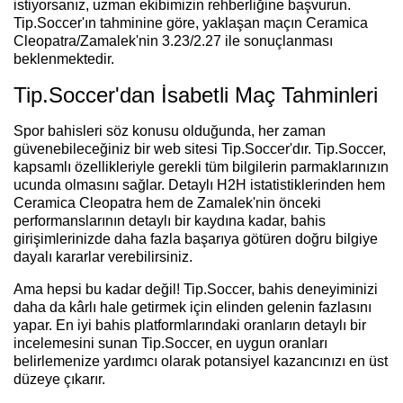
istiyorsanız, uzman ekibimizin rehberliğine başvurun.
Tip.Soccer'ın tahminine göre, yaklaşan maçın Ceramica
Cleopatra/Zamalek'nin 3.23/2.27 ile sonuçlanması
beklenmektedir.
Tip.Soccer'dan İsabetli Maç Tahminleri
Spor bahisleri söz konusu olduğunda, her zaman
güvenebileceğiniz bir web sitesi Tip.Soccer'dır. Tip.Soccer,
kapsamlı özellikleriyle gerekli tüm bilgilerin parmaklarınızın
ucunda olmasını sağlar. Detaylı H2H istatistiklerinden hem
Ceramica Cleopatra hem de Zamalek'nin önceki
performanslarının detaylı bir kaydına kadar, bahis
girişimlerinizde daha fazla başarıya götüren doğru bilgiye
dayalı kararlar verebilirsiniz.
Ama hepsi bu kadar değil! Tip.Soccer, bahis deneyiminizi
daha da kârlı hale getirmek için elinden gelenin fazlasını
yapar. En iyi bahis platformlarındaki oranların detaylı bir
incelemesini sunan Tip.Soccer, en uygun oranları
belirlemenize yardımcı olarak potansiyel kazancınızı en üst
düzeye çıkarır.