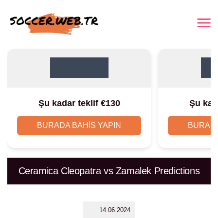
Şu kadar teklif €130
Şu kada
BURADA BAHIS YAPIN
BURADA
Ceramica Cleopatra vs Zamalek Predictions
14.06.2024