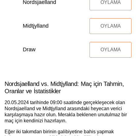
Nordsjaelland
OYLAMA
Midtjylland
OYLAMA
Draw
OYLAMA
Nordsjaelland vs. Midtjylland: Maç için Tahmin,
Oranlar ve İstatistikler
20.05.2024 tarihinde 09:00 saatinde gerçekleşecek olan
Nordsjaelland ve Midtjylland arasındaki heyecan verici
karşılaşmaya hazır olun. Merakla beklenen unutulmaz bir
maç için kendinizi hazırlayın.
Eğer iki takımdan birinin galibiyetine bahis yapmak