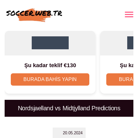
Şu kadar teklif €130
Şu kada
BURADA BAHIS YAPIN
BURADA
Nordsjaelland vs Midtjylland Predictions
20.05.2024