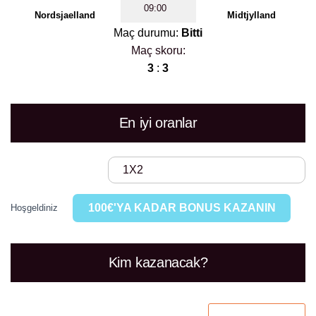
09:00
Nordsjaelland
Midtjylland
Maç durumu:
Bitti
Maç skoru:
3
:
3
En iyi oranlar
1X2
100€'YA KADAR BONUS KAZANIN
Hoşgeldiniz
Kim kazanacak?