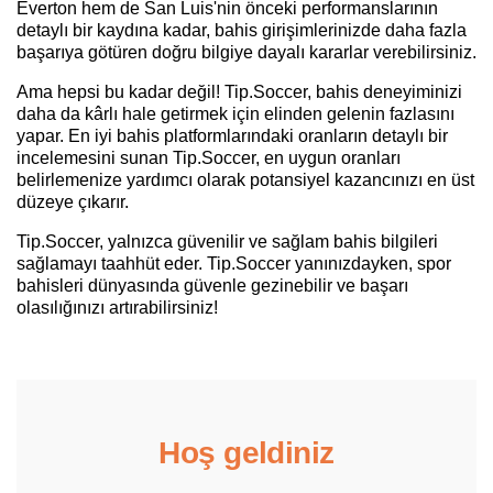
Everton hem de San Luis'nin önceki performanslarının
detaylı bir kaydına kadar, bahis girişimlerinizde daha fazla
başarıya götüren doğru bilgiye dayalı kararlar verebilirsiniz.
Ama hepsi bu kadar değil! Tip.Soccer, bahis deneyiminizi
daha da kârlı hale getirmek için elinden gelenin fazlasını
yapar. En iyi bahis platformlarındaki oranların detaylı bir
incelemesini sunan Tip.Soccer, en uygun oranları
belirlemenize yardımcı olarak potansiyel kazancınızı en üst
düzeye çıkarır.
Tip.Soccer, yalnızca güvenilir ve sağlam bahis bilgileri
sağlamayı taahhüt eder. Tip.Soccer yanınızdayken, spor
bahisleri dünyasında güvenle gezinebilir ve başarı
olasılığınızı artırabilirsiniz!
Hoş geldiniz