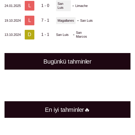
San
L
-
1 - 0
24.01.2025
Limache
Luis
L
-
7 - 1
19.10.2024
Magallanes
San Luis
San
D
-
1 - 1
13.10.2024
San Luis
Marcos
Bugünkü tahminler
En iyi tahminler🔥