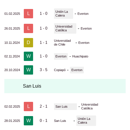
Unión La
L
-
1 - 0
01.02.2025
Everton
Calera
Universidad
L
-
1 - 0
26.01.2025
Everton
Católica
Universidad
D
-
1 - 1
10.11.2024
Everton
de Chile
W
-
1 - 0
02.11.2024
Everton
Huachipato
W
-
3 - 5
20.10.2024
Copiapó
Everton
San Luis
Universidad
L
-
2 - 1
02.02.2025
San Luis
Católica
Unión La
W
-
0 - 1
28.01.2025
San Luis
Calera