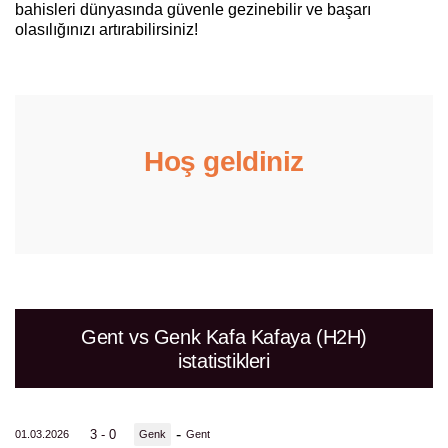
bahisleri dünyasında güvenle gezinebilir ve başarı
olasılığınızı artırabilirsiniz!
Hoş geldiniz
Gent vs Genk Kafa Kafaya (H2H)
istatistikleri
-
3 - 0
01.03.2026
Genk
Gent