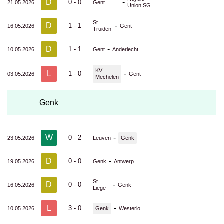
D
-
0 - 0
21.05.2026
Gent
Union SG
St.
D
-
1 - 1
16.05.2026
Gent
Truiden
D
-
1 - 1
10.05.2026
Gent
Anderlecht
KV
L
-
1 - 0
03.05.2026
Gent
Mechelen
Genk
W
-
0 - 2
23.05.2026
Leuven
Genk
D
-
0 - 0
19.05.2026
Genk
Antwerp
St.
D
-
0 - 0
16.05.2026
Genk
Liege
L
-
3 - 0
10.05.2026
Genk
Westerlo