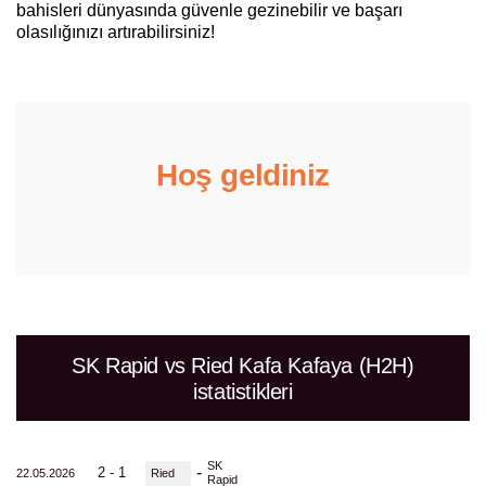
bahisleri dünyasında güvenle gezinebilir ve başarı
olasılığınızı artırabilirsiniz!
Hoş geldiniz
SK Rapid vs Ried Kafa Kafaya (H2H)
istatistikleri
SK
-
2 - 1
22.05.2026
Ried
Rapid