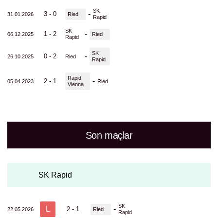
SK
-
3 - 0
31.01.2026
Ried
Rapid
SK
-
1 - 2
06.12.2025
Ried
Rapid
SK
-
0 - 2
26.10.2025
Ried
Rapid
Rapid
-
2 - 1
05.04.2023
Ried
Vienna
Son maçlar
SK Rapid
SK
L
-
2 - 1
22.05.2026
Ried
Rapid