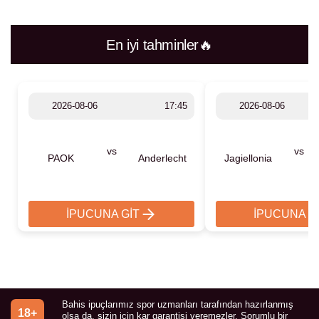
En iyi tahminler🔥
2026-08-06
17:45
2026-08-06
vs
vs
PAOK
Anderlecht
Jagiellonia
İPUCUNA GIT
İPUCUNA G
Bahis ipuçlarımız spor uzmanları tarafından hazırlanmış
18+
olsa da, sizin için kar garantisi veremezler. Sorumlu bir