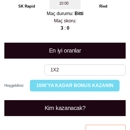
10:00
SK Rapid
Ried
Maç durumu:
Bitti
Maç skoru:
3
:
0
En iyi oranlar
1X2
100€'YA KADAR BONUS KAZANIN
Hoşgeldiniz
Kim kazanacak?