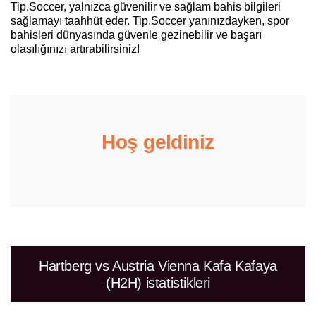
Tip.Soccer, yalnızca güvenilir ve sağlam bahis bilgileri
sağlamayı taahhüt eder. Tip.Soccer yanınızdayken, spor
bahisleri dünyasında güvenle gezinebilir ve başarı
olasılığınızı artırabilirsiniz!
Hoş geldiniz
Hartberg vs Austria Vienna Kafa Kafaya
(H2H) istatistikleri