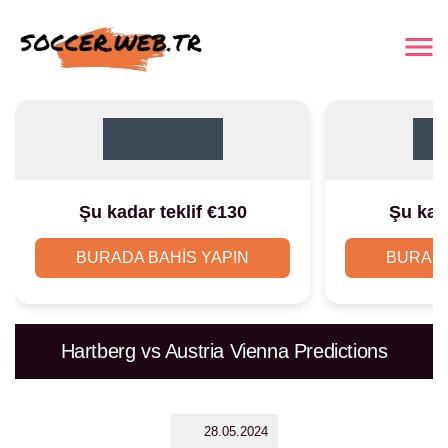
Şu kadar teklif €130
Şu kada
BURADA BAHIS YAPIN
BURADA
Hartberg vs Austria Vienna Predictions
28.05.2024