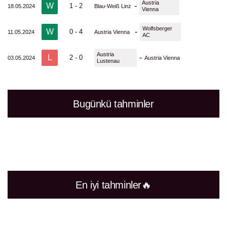
Austria
W
-
1 - 2
18.05.2024
Blau-Weiß Linz
Vienna
Wolfsberger
W
-
0 - 4
11.05.2024
Austria Vienna
AC
Austria
L
-
2 - 0
03.05.2024
Austria Vienna
Lustenau
Bugünkü tahminler
En iyi tahminler🔥