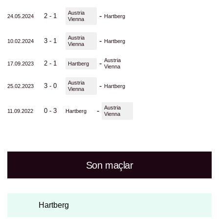
Austria
-
2 - 1
24.05.2024
Hartberg
Vienna
Austria
-
3 - 1
10.02.2024
Hartberg
Vienna
Austria
-
2 - 1
17.09.2023
Hartberg
Vienna
Austria
-
3 - 0
25.02.2023
Hartberg
Vienna
Austria
-
0 - 3
11.09.2022
Hartberg
Vienna
Son maçlar
Hartberg