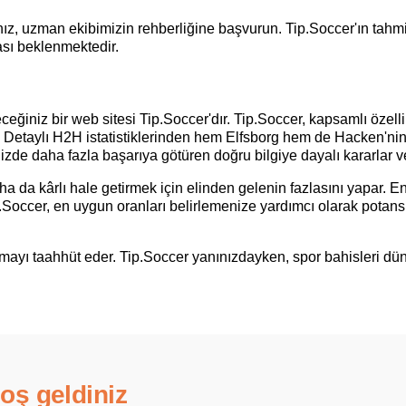
anız, uzman ekibimizin rehberliğine başvurun. Tip.Soccer'ın tahm
sı beklenmektedir.
iniz bir web sitesi Tip.Soccer'dır. Tip.Soccer, kapsamlı özelli
r. Detaylı H2H istatistiklerinden hem Elfsborg hem de Hacken'ni
nizde daha fazla başarıya götüren doğru bilgiye dayalı kararlar ve
 da kârlı hale getirmek için elinden gelenin fazlasını yapar. En
p.Soccer, en uygun oranları belirlemenize yardımcı olarak potans
lamayı taahhüt eder. Tip.Soccer yanınızdayken, spor bahisleri d
oş geldiniz