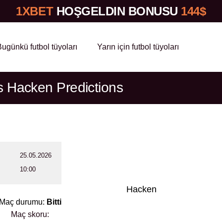
1XBET
HOŞGELDIN BONUSU
144$
Bugünkü futbol tüyoları
Yarın için futbol tüyoları
s Hacken Predictions
25.05.2026
10:00
Hacken
Maç durumu:
Bitti
Maç skoru: