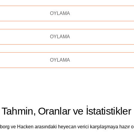
OYLAMA
OYLAMA
OYLAMA
Tahmin, Oranlar ve İstatistikler
sborg ve Hacken arasındaki heyecan verici karşılaşmaya hazır o