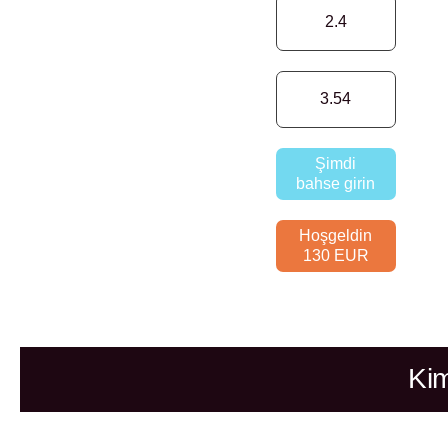
2.4
3.54
Şimdi
bahse girin
Hoşgeldin
130 EUR
Ki