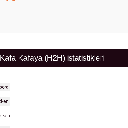
afa Kafaya (H2H) istatistikleri
sborg
cken
cken