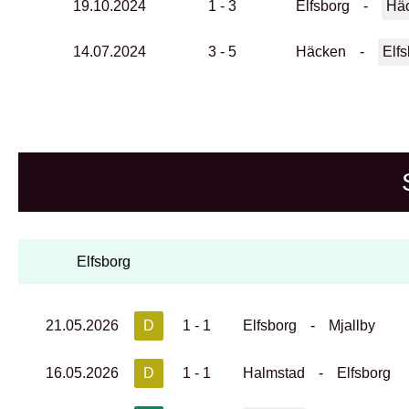
19.10.2024
1 - 3
Elfsborg
-
Hä
14.07.2024
3 - 5
Häcken
-
Elf
Elfsborg
21.05.2026
D
1 - 1
Elfsborg
-
Mjallby
16.05.2026
D
1 - 1
Halmstad
-
Elfsborg