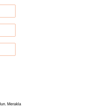
lun. Merakla