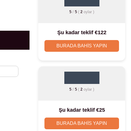
5
/
5
(
2
oylar
)
Şu kadar teklif €122
BURADA BAHIS YAPIN
5
/
5
(
2
oylar
)
Şu kadar teklif €25
BURADA BAHIS YAPIN