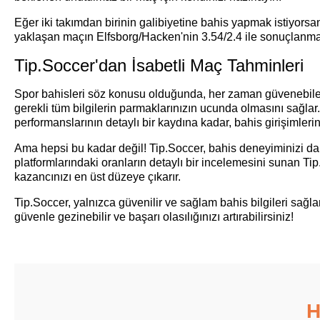
Eğer iki takımdan birinin galibiyetine bahis yapmak istiyors
yaklaşan maçın Elfsborg/Hacken'nin 3.54/2.4 ile sonuçlanma
Tip.Soccer'dan İsabetli Maç Tahminleri
Spor bahisleri söz konusu olduğunda, her zaman güvenebileceğ
gerekli tüm bilgilerin parmaklarınızın ucunda olmasını sağla
performanslarının detaylı bir kaydına kadar, bahis girişimleri
Ama hepsi bu kadar değil! Tip.Soccer, bahis deneyiminizi daha
platformlarındaki oranların detaylı bir incelemesini sunan Ti
kazancınızı en üst düzeye çıkarır.
Tip.Soccer, yalnızca güvenilir ve sağlam bahis bilgileri sağ
güvenle gezinebilir ve başarı olasılığınızı artırabilirsiniz!
H