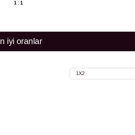
1
:
1
n iyi oranlar
1X2