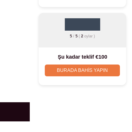
5
/
5
(
2
oylar
)
Şu kadar teklif €100
BURADA BAHIS YAPIN