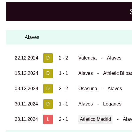
Alaves
22.12.2024
D
2 - 2
Valencia
-
Alaves
15.12.2024
D
1 - 1
Alaves
-
Athletic Bilba
08.12.2024
D
2 - 2
Osasuna
-
Alaves
30.11.2024
D
1 - 1
Alaves
-
Leganes
23.11.2024
L
2 - 1
Atletico Madrid
-
Ala