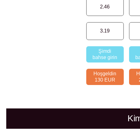
2.46
3.19
Şimdi
bahse girin
ba
Hoşgeldin
H
130 EUR
Ki