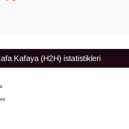
fa Kafaya (H2H) istatistikleri
a
ves