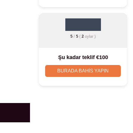
5
/
5
(
2
oylar
)
Şu kadar teklif €100
BURADA BAHIS YAPIN